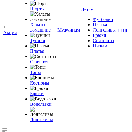
Шорты
Детям
Футболки
Халаты
Платья
+
домашние
Мужчинам
Лонгсливы
ЕЩЕ
Акции
Брюки
Туники
Свитшоты
Пижамы
Платья
Свитшоты
Топы
Костюмы
Брюки
Водолазки
Лонгсливы