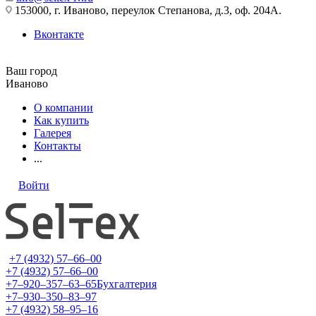
153000, г. Иваново, переулок Степанова, д.3, оф. 204А.
Вконтакте
Ваш город
Иваново
О компании
Как купить
Галерея
Контакты
...
Войти
+7 (4932) 57‒66‒00
+7 (4932) 57‒66‒00
+7‒920‒357‒63‒65
Бухгалтерия
+7‒930‒350‒83‒97
+7 (4932) 58‒95‒16