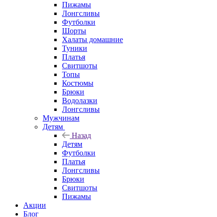
Пижамы
Лонгсливы
Футболки
Шорты
Халаты домашние
Туники
Платья
Свитшоты
Топы
Костюмы
Брюки
Водолазки
Лонгсливы
Мужчинам
Детям
Назад
Детям
Футболки
Платья
Лонгсливы
Брюки
Свитшоты
Пижамы
Акции
Блог