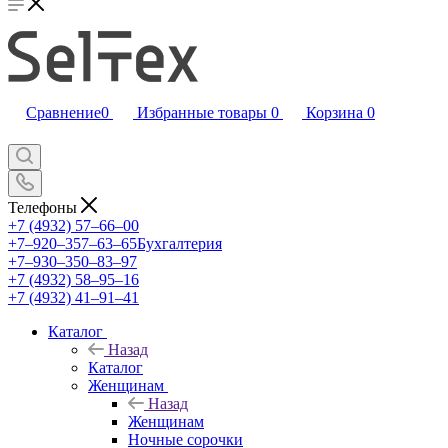
Сравнение
0
Избранные товары
0
Корзина
0
Телефоны
+7 (4932) 57‒66‒00
+7‒920‒357‒63‒65
Бухгалтерия
+7‒930‒350‒83‒97
+7 (4932) 58‒95‒16
+7 (4932) 41‒91‒41
Каталог
Назад
Каталог
Женщинам
Назад
Женщинам
Ночные сорочки