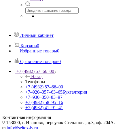
Личный кабинет
Корзина
0
Избранные товары
0
Сравнение товаров
0
+7 (4932) 57‒66‒00
Назад
Телефоны
+7 (4932) 57‒66‒00
+7‒920‒357‒63‒65
Бухгалтерия
+7‒930‒350‒83‒97
+7 (4932) 58‒95‒16
+7 (4932) 41‒91‒41
Контактная информация
153000, г. Иваново, переулок Степанова, д.3, оф. 204А.
info@seltex-iv.ru