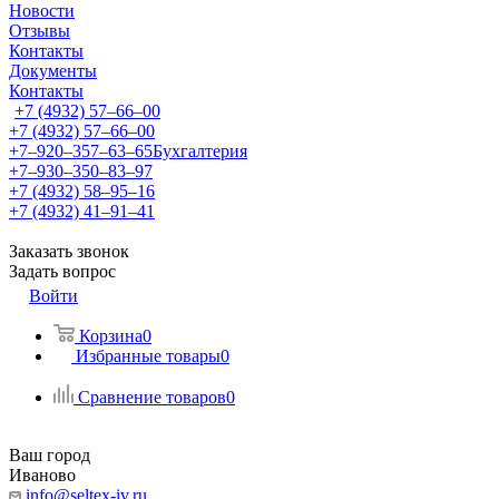
Новости
Отзывы
Контакты
Документы
Контакты
+7 (4932) 57‒66‒00
+7 (4932) 57‒66‒00
+7‒920‒357‒63‒65
Бухгалтерия
+7‒930‒350‒83‒97
+7 (4932) 58‒95‒16
+7 (4932) 41‒91‒41
Заказать звонок
Задать вопрос
Войти
Корзина
0
Избранные товары
0
Сравнение товаров
0
Ваш город
Иваново
info@seltex-iv.ru