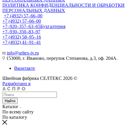
ПОЛИТИКА КОНФИДЕНЦИАЛЬНОСТИ И ОБРАБОТКИ
ПЕРСОНАЛЬНЫХ ДАННЫХ
+7 (4932) 57‒66‒00
+7 (4932) 57‒66‒00
+7‒920‒357‒63‒65
Бухгалтерия
+7‒930‒350‒83‒97
+7 (4932) 58‒95‒16
+7 (4932) 41‒91‒41
info@seltex-iv.ru
153000, г. Иваново, переулок Степанова, д.3, оф. 204А.
Вконтакте
Швейная фабрика СЕЛТЕКС 2026 ©
Разработано в
Найти
Каталог
По всему сайту
По каталогу