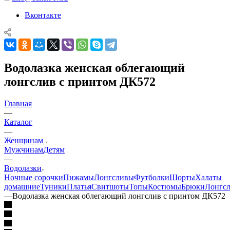
Вконтакте
Водолазка женская облегающий
лонгслив с принтом ДК572
Главная
—
Каталог
—
Женщинам
Мужчинам
Детям
—
Водолазки
Ночные сорочки
Пижамы
Лонгсливы
Футболки
Шорты
Халаты
домашние
Туники
Платья
Свитшоты
Топы
Костюмы
Брюки
Лонгс
—
Водолазка женская облегающий лонгслив с принтом ДК572