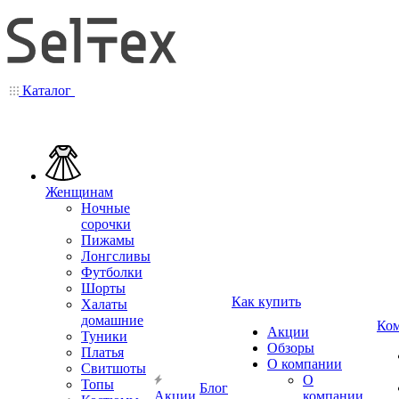
Каталог
Женщинам
Ночные
сорочки
Пижамы
Лонгсливы
Футболки
Шорты
Как купить
Халаты
домашние
Ко
Акции
Туники
Обзоры
Платья
О компании
Свитшоты
О
Топы
Блог
Акции
компании