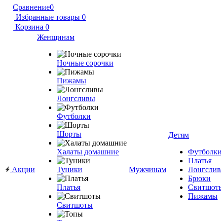
Сравнение
0
Избранные товары
0
Корзина
0
Женщинам
Ночные сорочки
Пижамы
Лонгсливы
Футболки
Шорты
Детям
Халаты домашние
Футболк
Платья
Акции
Туники
Мужчинам
Лонгсли
Брюки
Платья
Свитшот
Пижамы
Свитшоты