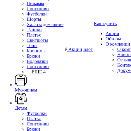
Пижамы
Лонгсливы
Футболки
Шорты
Как купить
Халаты домашние
Туники
Акции
Платья
Обзоры
Свитшоты
О компании
Топы
Акции
Блог
О ком
Костюмы
Новос
Брюки
Отзыв
Водолазки
Конта
Лонгсливы
Докум
+ ЕЩЕ 4
Мужчинам
Детям
Футболки
Платья
Лонгсливы
Брюки