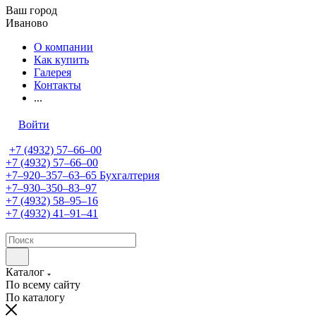
Ваш город
Иваново
О компании
Как купить
Галерея
Контакты
...
Войти
+7 (4932) 57‒66‒00
+7 (4932) 57‒66‒00
+7‒920‒357‒63‒65
Бухгалтерия
+7‒930‒350‒83‒97
+7 (4932) 58‒95‒16
+7 (4932) 41‒91‒41
Каталог
По всему сайту
По каталогу