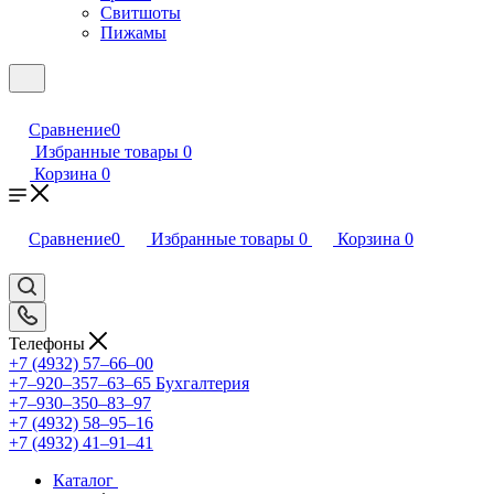
Свитшоты
Пижамы
Сравнение
0
Избранные товары
0
Корзина
0
Сравнение
0
Избранные товары
0
Корзина
0
Телефоны
+7 (4932) 57‒66‒00
+7‒920‒357‒63‒65
Бухгалтерия
+7‒930‒350‒83‒97
+7 (4932) 58‒95‒16
+7 (4932) 41‒91‒41
Каталог