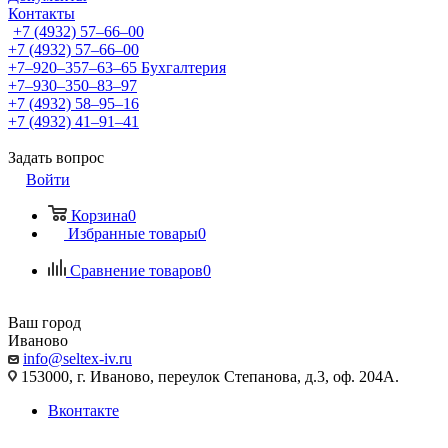
Контакты
+7 (4932) 57‒66‒00
+7 (4932) 57‒66‒00
+7‒920‒357‒63‒65
Бухгалтерия
+7‒930‒350‒83‒97
+7 (4932) 58‒95‒16
+7 (4932) 41‒91‒41
Задать вопрос
Войти
Корзина
0
Избранные товары
0
Сравнение товаров
0
Ваш город
Иваново
info@seltex-iv.ru
153000, г. Иваново, переулок Степанова, д.3, оф. 204А.
Вконтакте