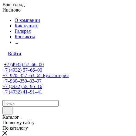
Ваш город
Иваново
О компании
Как купить
Галерея
Контакты
...
Войти
+7 (4932) 57‒66‒00
+7 (4932) 57‒66‒00
+7‒920‒357‒63‒65
Бухгалтерия
+7‒930‒350‒83‒97
+7 (4932) 58‒95‒16
+7 (4932) 41‒91‒41
Каталог
По всему сайту
По каталогу