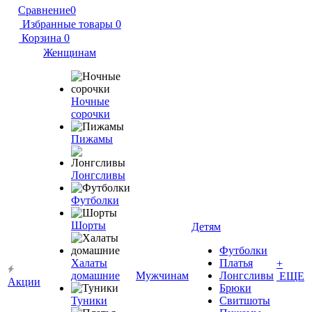
Сравнение
0
Избранные товары
0
Корзина
0
Женщинам
Ночные
сорочки
Пижамы
Лонгсливы
Футболки
Шорты
Детям
Футболки
Халаты
Платья
+
домашние
Мужчинам
Лонгсливы
ЕЩЕ
Акции
Брюки
Туники
Свитшоты