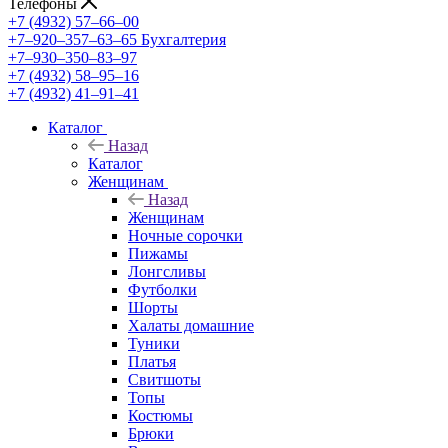
Телефоны
+7 (4932) 57‒66‒00
+7‒920‒357‒63‒65
Бухгалтерия
+7‒930‒350‒83‒97
+7 (4932) 58‒95‒16
+7 (4932) 41‒91‒41
Каталог
Назад
Каталог
Женщинам
Назад
Женщинам
Ночные сорочки
Пижамы
Лонгсливы
Футболки
Шорты
Халаты домашние
Туники
Платья
Свитшоты
Топы
Костюмы
Брюки