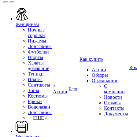
Женщинам
Ночные
сорочки
Пижамы
Лонгсливы
Футболки
Шорты
Как купить
Халаты
Ко
домашние
Акции
Туники
Обзоры
Платья
О компании
Свитшоты
О
Блог
Топы
Акции
компании
Костюмы
Новости
Брюки
Отзывы
Водолазки
Контакты
Лонгсливы
Документы
+ ЕЩЕ 4
Мужчинам