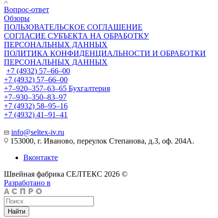
Вопрос-ответ
Обзоры
ПОЛЬЗОВАТЕЛЬСКОЕ СОГЛАШЕНИЕ
СОГЛАСИЕ СУБЪЕКТА НА ОБРАБОТКУ
ПЕРСОНАЛЬНЫХ ДАННЫХ
ПОЛИТИКА КОНФИДЕНЦИАЛЬНОСТИ И ОБРАБОТКИ
ПЕРСОНАЛЬНЫХ ДАННЫХ
+7 (4932) 57‒66‒00
+7 (4932) 57‒66‒00
+7‒920‒357‒63‒65
Бухгалтерия
+7‒930‒350‒83‒97
+7 (4932) 58‒95‒16
+7 (4932) 41‒91‒41
info@seltex-iv.ru
153000, г. Иваново, переулок Степанова, д.3, оф. 204А.
Вконтакте
Швейная фабрика СЕЛТЕКС 2026 ©
Разработано в
Найти