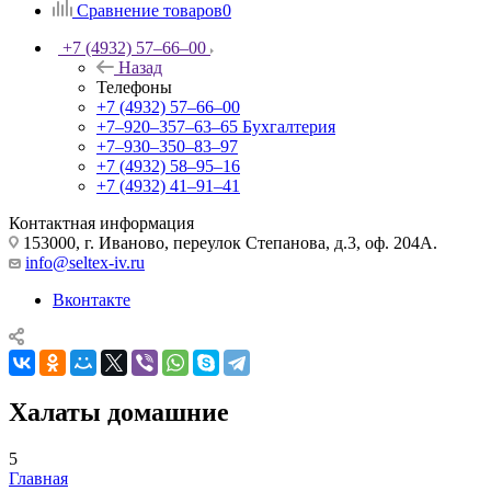
Сравнение товаров
0
+7 (4932) 57‒66‒00
Назад
Телефоны
+7 (4932) 57‒66‒00
+7‒920‒357‒63‒65
Бухгалтерия
+7‒930‒350‒83‒97
+7 (4932) 58‒95‒16
+7 (4932) 41‒91‒41
Контактная информация
153000, г. Иваново, переулок Степанова, д.3, оф. 204А.
info@seltex-iv.ru
Вконтакте
Халаты домашние
5
Главная