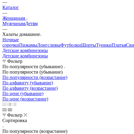
—
Каталог
—
Женщинам
Мужчинам
Детям
—
Халаты домашние
Ночные
сорочки
Пижамы
Лонгсливы
Футболки
Шорты
Туники
Платья
Св
Детские комбинезоны
Детские комбинезоны
Фильтр
По популярности (убывание)
По популярности (убывание)
По популярности (возрастание)
По алфавиту (убывание)
По алфавиту (возрастание)
По цене (убывание)
По цене (возрастание)
Фильтр
Сортировка
По популярности (возрастание)