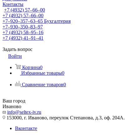
Контакты
+7 (4932) 57‒66‒00
+7 (4932) 57‒66‒00
+7‒920‒357‒63‒65
Бухгалтерия
+7‒930‒350‒83‒97
+7 (4932) 58‒95‒16
+7 (4932) 41‒91‒41
Задать вопрос
Войти
Корзина
0
Избранные товары
0
Сравнение товаров
0
Ваш город
Иваново
info@seltex-iv.ru
153000, г. Иваново, переулок Степанова, д.3, оф. 204А.
Вконтакте