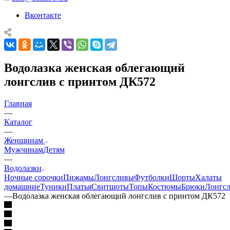
Вконтакте
Водолазка женская облегающий
лонгслив с принтом ДК572
Главная
—
Каталог
—
Женщинам
Мужчинам
Детям
—
Водолазки
Ночные сорочки
Пижамы
Лонгсливы
Футболки
Шорты
Халаты
домашние
Туники
Платья
Свитшоты
Топы
Костюмы
Брюки
Лонгс
—
Водолазка женская облегающий лонгслив с принтом ДК572