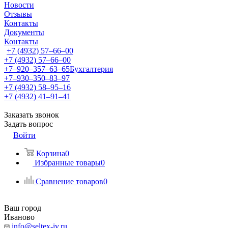
Новости
Отзывы
Контакты
Документы
Контакты
+7 (4932) 57‒66‒00
+7 (4932) 57‒66‒00
+7‒920‒357‒63‒65
Бухгалтерия
+7‒930‒350‒83‒97
+7 (4932) 58‒95‒16
+7 (4932) 41‒91‒41
Заказать звонок
Задать вопрос
Войти
Корзина
0
Избранные товары
0
Сравнение товаров
0
Ваш город
Иваново
info@seltex-iv.ru