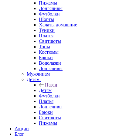
Пижамы
Лонгсливы
Футболки
Шорты
Халаты домашние
Туники
Платья
Свитшоты
Топы
Костюмы
Брюки
Водолазки
Лонгсливы
Мужчинам
Детям
Назад
Детям
Футболки
Платья
Лонгсливы
Брюки
Свитшоты
Пижамы
Акции
Блог