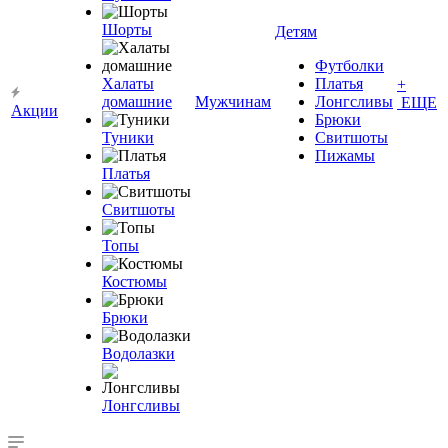
Шорты
Детям
Футболки
Халаты
Платья
+
домашние
Мужчинам
Лонгсливы
ЕЩЕ
Акции
Брюки
Туники
Свитшоты
Пижамы
Платья
Свитшоты
Топы
Костюмы
Брюки
Водолазки
Лонгсливы