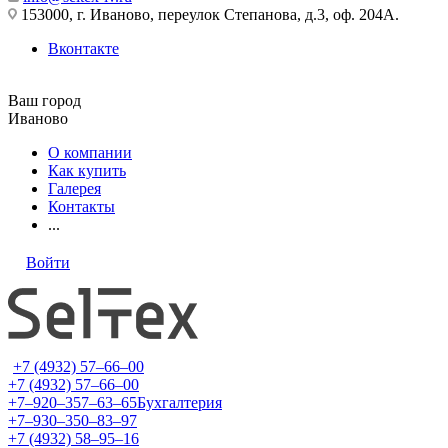
153000, г. Иваново, переулок Степанова, д.3, оф. 204А.
Вконтакте
Ваш город
Иваново
О компании
Как купить
Галерея
Контакты
...
Войти
+7 (4932) 57‒66‒00
+7 (4932) 57‒66‒00
+7‒920‒357‒63‒65
Бухгалтерия
+7‒930‒350‒83‒97
+7 (4932) 58‒95‒16