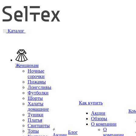
Каталог
Женщинам
Ночные
сорочки
Пижамы
Лонгсливы
Футболки
Шорты
Как купить
Халаты
домашние
Ко
Акции
Туники
Обзоры
Платья
О компании
Свитшоты
О
Топы
Блог
Акции
компании