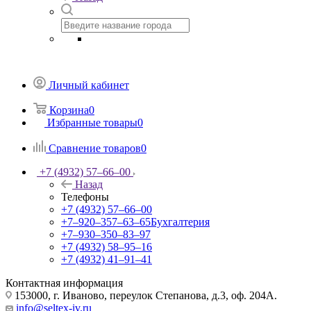
Личный кабинет
Корзина
0
Избранные товары
0
Сравнение товаров
0
+7 (4932) 57‒66‒00
Назад
Телефоны
+7 (4932) 57‒66‒00
+7‒920‒357‒63‒65
Бухгалтерия
+7‒930‒350‒83‒97
+7 (4932) 58‒95‒16
+7 (4932) 41‒91‒41
Контактная информация
153000, г. Иваново, переулок Степанова, д.3, оф. 204А.
info@seltex-iv.ru