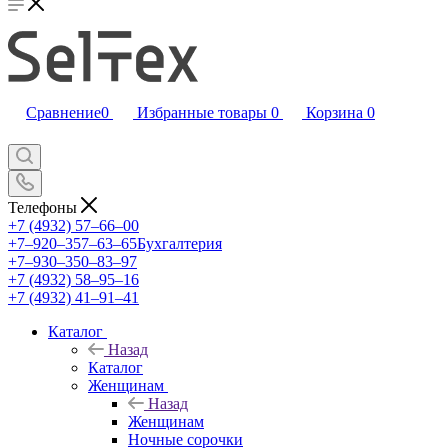
Сравнение
0
Избранные товары
0
Корзина
0
Телефоны
+7 (4932) 57‒66‒00
+7‒920‒357‒63‒65
Бухгалтерия
+7‒930‒350‒83‒97
+7 (4932) 58‒95‒16
+7 (4932) 41‒91‒41
Каталог
Назад
Каталог
Женщинам
Назад
Женщинам
Ночные сорочки