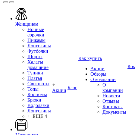
Женщинам
Ночные
сорочки
Пижамы
Лонгсливы
Футболки
Шорты
Как купить
Халаты
Ко
домашние
Акции
Туники
Обзоры
Платья
О компании
Свитшоты
О
Блог
Топы
Акции
компании
Костюмы
Новости
Брюки
Отзывы
Водолазки
Контакты
Лонгсливы
Документы
+ ЕЩЕ 4
Мужчинам