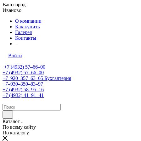
Ваш город
Иваново
О компании
Как купить
Галерея
Контакты
...
Войти
+7 (4932) 57‒66‒00
+7 (4932) 57‒66‒00
+7‒920‒357‒63‒65
Бухгалтерия
+7‒930‒350‒83‒97
+7 (4932) 58‒95‒16
+7 (4932) 41‒91‒41
Каталог
По всему сайту
По каталогу