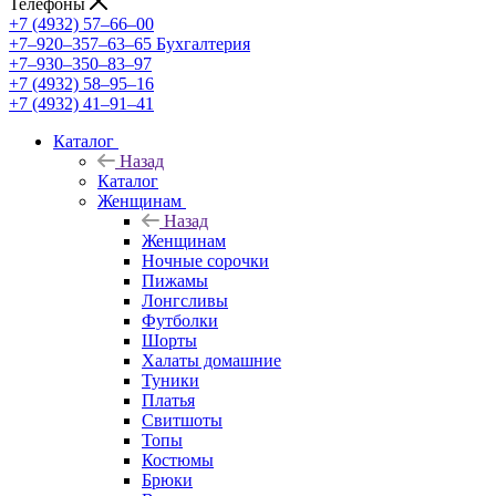
Телефоны
+7 (4932) 57‒66‒00
+7‒920‒357‒63‒65
Бухгалтерия
+7‒930‒350‒83‒97
+7 (4932) 58‒95‒16
+7 (4932) 41‒91‒41
Каталог
Назад
Каталог
Женщинам
Назад
Женщинам
Ночные сорочки
Пижамы
Лонгсливы
Футболки
Шорты
Халаты домашние
Туники
Платья
Свитшоты
Топы
Костюмы
Брюки