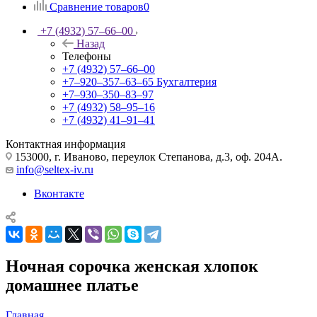
Сравнение товаров
0
+7 (4932) 57‒66‒00
Назад
Телефоны
+7 (4932) 57‒66‒00
+7‒920‒357‒63‒65
Бухгалтерия
+7‒930‒350‒83‒97
+7 (4932) 58‒95‒16
+7 (4932) 41‒91‒41
Контактная информация
153000, г. Иваново, переулок Степанова, д.3, оф. 204А.
info@seltex-iv.ru
Вконтакте
Ночная сорочка женская хлопок
домашнее платье
Главная