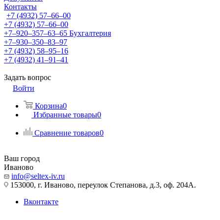
Контакты
+7 (4932) 57‒66‒00
+7 (4932) 57‒66‒00
+7‒920‒357‒63‒65
Бухгалтерия
+7‒930‒350‒83‒97
+7 (4932) 58‒95‒16
+7 (4932) 41‒91‒41
Задать вопрос
Войти
Корзина
0
Избранные товары
0
Сравнение товаров
0
Ваш город
Иваново
info@seltex-iv.ru
153000, г. Иваново, переулок Степанова, д.3, оф. 204А.
Вконтакте