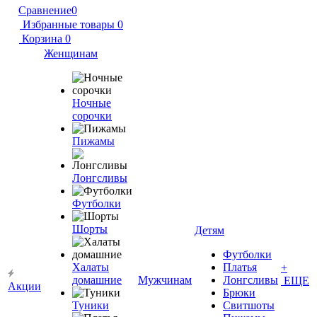
Сравнение
0
Избранные товары
0
Корзина
0
Женщинам
Ночные
сорочки
Пижамы
Лонгсливы
Футболки
Шорты
Детям
Футболки
Халаты
Платья
+
домашние
Мужчинам
Лонгсливы
ЕЩЕ
Акции
Брюки
Туники
Свитшоты