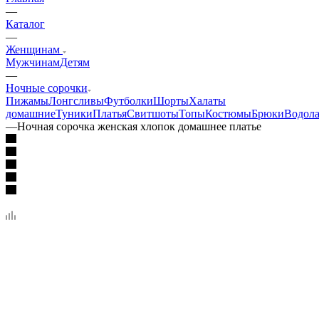
—
Каталог
—
Женщинам
Мужчинам
Детям
—
Ночные сорочки
Пижамы
Лонгсливы
Футболки
Шорты
Халаты
домашние
Туники
Платья
Свитшоты
Топы
Костюмы
Брюки
Водола
—
Ночная сорочка женская хлопок домашнее платье