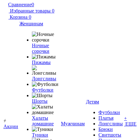
Сравнение
0
Избранные товары
0
Корзина
0
Женщинам
Ночные
сорочки
Пижамы
Лонгсливы
Футболки
Шорты
Детям
Футболки
Халаты
Платья
+
домашние
Мужчинам
Лонгсливы
ЕЩЕ
Акции
Брюки
Туники
Свитшоты