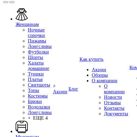
Женщинам
Ночные
сорочки
Пижамы
Лонгсливы
Футболки
Шорты
Как купить
Халаты
Ко
домашние
Акции
Туники
Обзоры
Платья
О компании
Свитшоты
О
Блог
Топы
Акции
компании
Костюмы
Новости
Брюки
Отзывы
Водолазки
Контакты
Лонгсливы
Документы
+ ЕЩЕ 4
Мужчинам