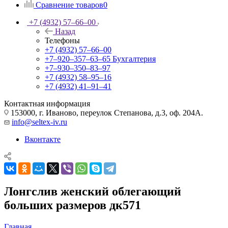
Сравнение товаров
0
+7 (4932) 57‒66‒00
Назад
Телефоны
+7 (4932) 57‒66‒00
+7‒920‒357‒63‒65
Бухгалтерия
+7‒930‒350‒83‒97
+7 (4932) 58‒95‒16
+7 (4932) 41‒91‒41
Контактная информация
153000, г. Иваново, переулок Степанова, д.3, оф. 204А.
info@seltex-iv.ru
Вконтакте
Лонгслив женский облегающий
больших размеров дк571
Главная