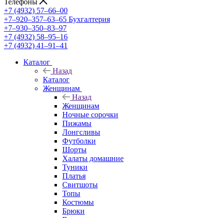
Телефоны
+7 (4932) 57‒66‒00
+7‒920‒357‒63‒65
Бухгалтерия
+7‒930‒350‒83‒97
+7 (4932) 58‒95‒16
+7 (4932) 41‒91‒41
Каталог
Назад
Каталог
Женщинам
Назад
Женщинам
Ночные сорочки
Пижамы
Лонгсливы
Футболки
Шорты
Халаты домашние
Туники
Платья
Свитшоты
Топы
Костюмы
Брюки