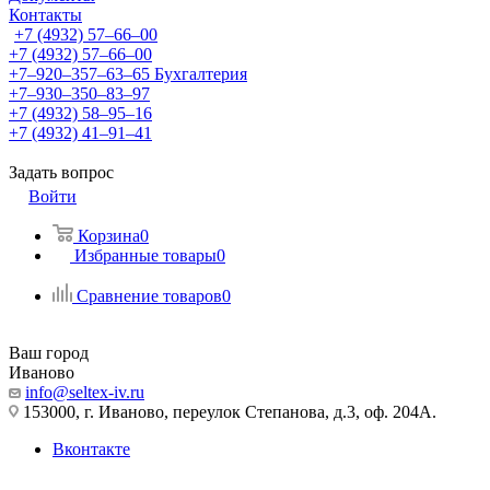
Контакты
+7 (4932) 57‒66‒00
+7 (4932) 57‒66‒00
+7‒920‒357‒63‒65
Бухгалтерия
+7‒930‒350‒83‒97
+7 (4932) 58‒95‒16
+7 (4932) 41‒91‒41
Задать вопрос
Войти
Корзина
0
Избранные товары
0
Сравнение товаров
0
Ваш город
Иваново
info@seltex-iv.ru
153000, г. Иваново, переулок Степанова, д.3, оф. 204А.
Вконтакте