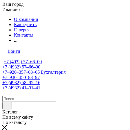
Ваш город
Иваново
О компании
Как купить
Галерея
Контакты
...
Войти
+7 (4932) 57‒66‒00
+7 (4932) 57‒66‒00
+7‒920‒357‒63‒65
Бухгалтерия
+7‒930‒350‒83‒97
+7 (4932) 58‒95‒16
+7 (4932) 41‒91‒41
Каталог
По всему сайту
По каталогу