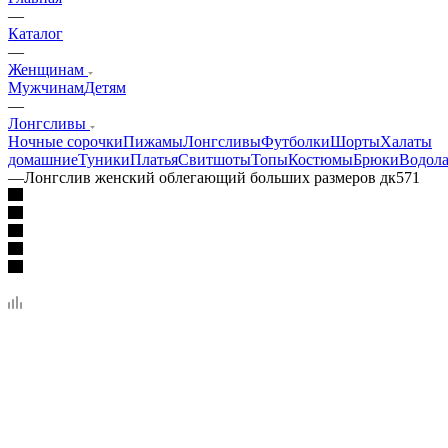
—
Каталог
—
Женщинам
Мужчинам
Детям
—
Лонгсливы
Ночные сорочки
Пижамы
Лонгсливы
Футболки
Шорты
Халаты
домашние
Туники
Платья
Свитшоты
Топы
Костюмы
Брюки
Водола
—
Лонгслив женский облегающий больших размеров дк571