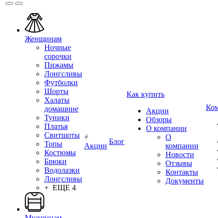
Женщинам
Ночные
сорочки
Пижамы
Лонгсливы
Футболки
Шорты
Как купить
Халаты
Ко
домашние
Акции
Туники
Обзоры
Платья
О компании
Свитшоты
О
Блог
Топы
Акции
компании
Костюмы
Новости
Брюки
Отзывы
Водолазки
Контакты
Лонгсливы
Документы
+ ЕЩЕ 4
Мужчинам