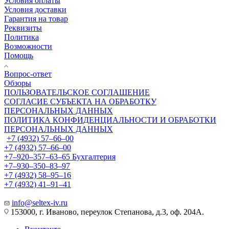
Условия оплаты
Условия доставки
Гарантия на товар
Реквизиты
Политика
Возможности
Помощь
Вопрос-ответ
Обзоры
ПОЛЬЗОВАТЕЛЬСКОЕ СОГЛАШЕНИЕ
СОГЛАСИЕ СУБЪЕКТА НА ОБРАБОТКУ
ПЕРСОНАЛЬНЫХ ДАННЫХ
ПОЛИТИКА КОНФИДЕНЦИАЛЬНОСТИ И ОБРАБОТКИ
ПЕРСОНАЛЬНЫХ ДАННЫХ
+7 (4932) 57‒66‒00
+7 (4932) 57‒66‒00
+7‒920‒357‒63‒65
Бухгалтерия
+7‒930‒350‒83‒97
+7 (4932) 58‒95‒16
+7 (4932) 41‒91‒41
info@seltex-iv.ru
153000, г. Иваново, переулок Степанова, д.3, оф. 204А.