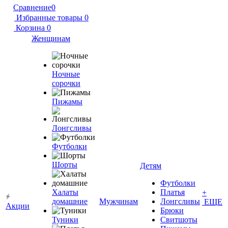
Сравнение
0
Избранные товары
0
Корзина
0
Женщинам
Ночные
сорочки
Пижамы
Лонгсливы
Футболки
Шорты
Детям
Футболки
Халаты
Платья
+
домашние
Мужчинам
Лонгсливы
ЕЩЕ
Акции
Брюки
Туники
Свитшоты