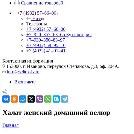
Сравнение товаров
0
+7 (4932) 57‒66‒00
Назад
Телефоны
+7 (4932) 57‒66‒00
+7‒920‒357‒63‒65
Бухгалтерия
+7‒930‒350‒83‒97
+7 (4932) 58‒95‒16
+7 (4932) 41‒91‒41
Контактная информация
153000, г. Иваново, переулок Степанова, д.3, оф. 204А.
info@seltex-iv.ru
Вконтакте
Халат женский домашний велюр
Главная
—