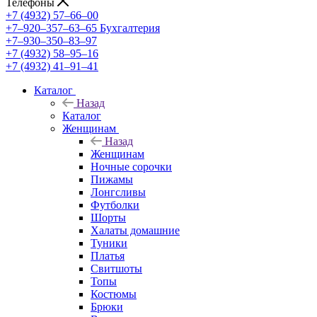
Телефоны
+7 (4932) 57‒66‒00
+7‒920‒357‒63‒65
Бухгалтерия
+7‒930‒350‒83‒97
+7 (4932) 58‒95‒16
+7 (4932) 41‒91‒41
Каталог
Назад
Каталог
Женщинам
Назад
Женщинам
Ночные сорочки
Пижамы
Лонгсливы
Футболки
Шорты
Халаты домашние
Туники
Платья
Свитшоты
Топы
Костюмы
Брюки