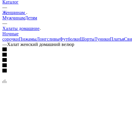
Каталог
—
Женщинам
Мужчинам
Детям
—
Халаты домашние
Ночные
сорочки
Пижамы
Лонгсливы
Футболки
Шорты
Туники
Платья
Св
—
Халат женский домашний велюр