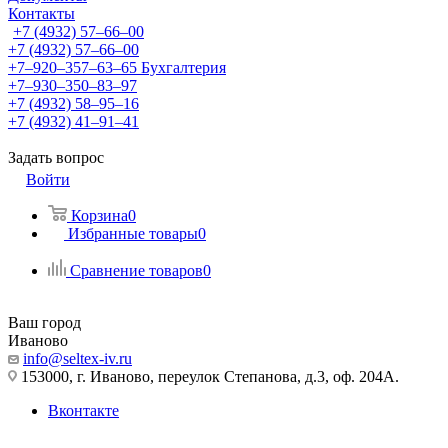
Контакты
+7 (4932) 57‒66‒00
+7 (4932) 57‒66‒00
+7‒920‒357‒63‒65
Бухгалтерия
+7‒930‒350‒83‒97
+7 (4932) 58‒95‒16
+7 (4932) 41‒91‒41
Задать вопрос
Войти
Корзина
0
Избранные товары
0
Сравнение товаров
0
Ваш город
Иваново
info@seltex-iv.ru
153000, г. Иваново, переулок Степанова, д.3, оф. 204А.
Вконтакте