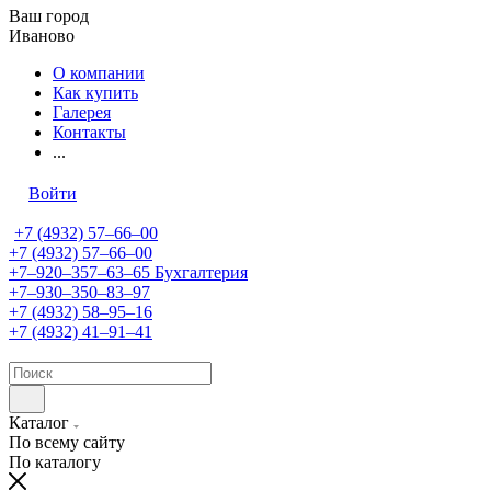
Ваш город
Иваново
О компании
Как купить
Галерея
Контакты
...
Войти
+7 (4932) 57‒66‒00
+7 (4932) 57‒66‒00
+7‒920‒357‒63‒65
Бухгалтерия
+7‒930‒350‒83‒97
+7 (4932) 58‒95‒16
+7 (4932) 41‒91‒41
Каталог
По всему сайту
По каталогу