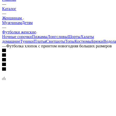
—
Каталог
—
Женщинам
Мужчинам
Детям
—
Футболки женские
Ночные сорочки
Пижамы
Лонгсливы
Шорты
Халаты
домашние
Туники
Платья
Свитшоты
Топы
Костюмы
Брюки
Водола
—
Футболка хлопок с принтом новогодняя больших размеров