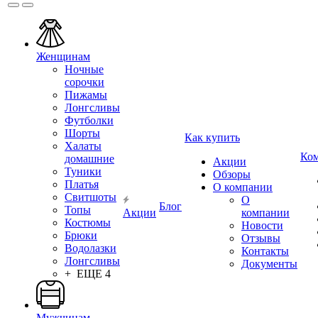
Женщинам
Ночные
сорочки
Пижамы
Лонгсливы
Футболки
Шорты
Как купить
Халаты
Ко
домашние
Акции
Туники
Обзоры
Платья
О компании
Свитшоты
О
Блог
Топы
Акции
компании
Костюмы
Новости
Брюки
Отзывы
Водолазки
Контакты
Лонгсливы
Документы
+ ЕЩЕ 4
Мужчинам