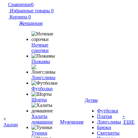
Сравнение
0
Избранные товары
0
Корзина
0
Женщинам
Ночные
сорочки
Пижамы
Лонгсливы
Футболки
Шорты
Детям
Футболки
Халаты
Платья
+
домашние
Мужчинам
Лонгсливы
ЕЩЕ
Акции
Брюки
Туники
Свитшоты