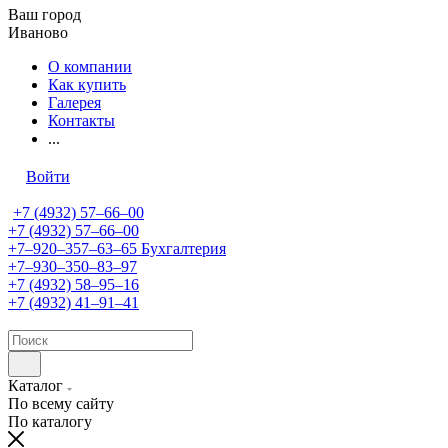
Ваш город
Иваново
О компании
Как купить
Галерея
Контакты
...
Войти
+7 (4932) 57‒66‒00
+7 (4932) 57‒66‒00
+7‒920‒357‒63‒65
Бухгалтерия
+7‒930‒350‒83‒97
+7 (4932) 58‒95‒16
+7 (4932) 41‒91‒41
Каталог
По всему сайту
По каталогу