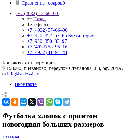
Сравнение товаров
0
+7 (4932) 57‒66‒00
Назад
Телефоны
+7 (4932) 57‒66‒00
+7‒920‒357‒63‒65
Бухгалтерия
+7‒930‒350‒83‒97
+7 (4932) 58‒95‒16
+7 (4932) 41‒91‒41
Контактная информация
153000, г. Иваново, переулок Степанова, д.3, оф. 204А.
info@seltex-iv.ru
Вконтакте
Футболка хлопок с принтом
новогодняя больших размеров
Главная