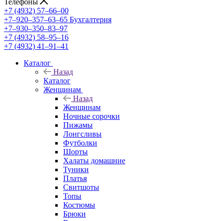
Телефоны
+7 (4932) 57‒66‒00
+7‒920‒357‒63‒65
Бухгалтерия
+7‒930‒350‒83‒97
+7 (4932) 58‒95‒16
+7 (4932) 41‒91‒41
Каталог
Назад
Каталог
Женщинам
Назад
Женщинам
Ночные сорочки
Пижамы
Лонгсливы
Футболки
Шорты
Халаты домашние
Туники
Платья
Свитшоты
Топы
Костюмы
Брюки