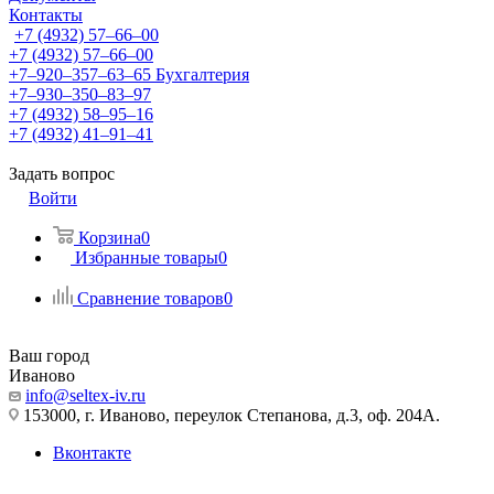
Контакты
+7 (4932) 57‒66‒00
+7 (4932) 57‒66‒00
+7‒920‒357‒63‒65
Бухгалтерия
+7‒930‒350‒83‒97
+7 (4932) 58‒95‒16
+7 (4932) 41‒91‒41
Задать вопрос
Войти
Корзина
0
Избранные товары
0
Сравнение товаров
0
Ваш город
Иваново
info@seltex-iv.ru
153000, г. Иваново, переулок Степанова, д.3, оф. 204А.
Вконтакте