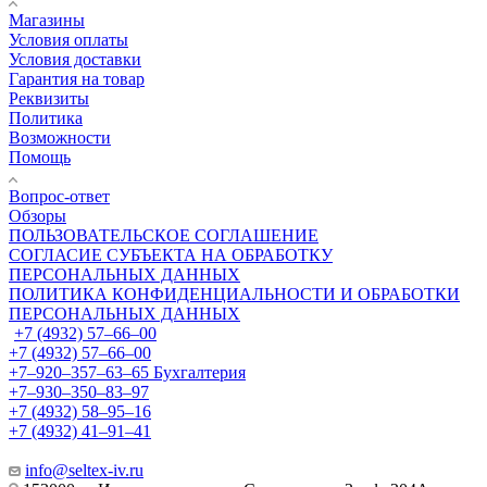
Магазины
Условия оплаты
Условия доставки
Гарантия на товар
Реквизиты
Политика
Возможности
Помощь
Вопрос-ответ
Обзоры
ПОЛЬЗОВАТЕЛЬСКОЕ СОГЛАШЕНИЕ
СОГЛАСИЕ СУБЪЕКТА НА ОБРАБОТКУ
ПЕРСОНАЛЬНЫХ ДАННЫХ
ПОЛИТИКА КОНФИДЕНЦИАЛЬНОСТИ И ОБРАБОТКИ
ПЕРСОНАЛЬНЫХ ДАННЫХ
+7 (4932) 57‒66‒00
+7 (4932) 57‒66‒00
+7‒920‒357‒63‒65
Бухгалтерия
+7‒930‒350‒83‒97
+7 (4932) 58‒95‒16
+7 (4932) 41‒91‒41
info@seltex-iv.ru