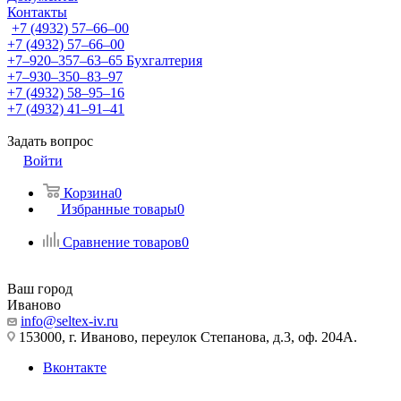
Контакты
+7 (4932) 57‒66‒00
+7 (4932) 57‒66‒00
+7‒920‒357‒63‒65
Бухгалтерия
+7‒930‒350‒83‒97
+7 (4932) 58‒95‒16
+7 (4932) 41‒91‒41
Задать вопрос
Войти
Корзина
0
Избранные товары
0
Сравнение товаров
0
Ваш город
Иваново
info@seltex-iv.ru
153000, г. Иваново, переулок Степанова, д.3, оф. 204А.
Вконтакте