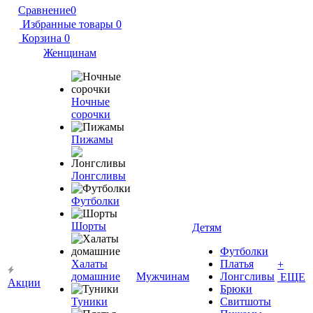
Сравнение
0
Избранные товары
0
Корзина
0
Женщинам
Ночные
сорочки
Пижамы
Лонгсливы
Футболки
Шорты
Детям
Футболки
Халаты
Платья
+
домашние
Мужчинам
Лонгсливы
ЕЩЕ
Акции
Брюки
Туники
Свитшоты