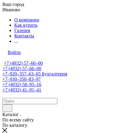
Ваш город
Иваново
О компании
Как купить
Галерея
Контакты
...
Войти
+7 (4932) 57‒66‒00
+7 (4932) 57‒66‒00
+7‒920‒357‒63‒65
Бухгалтерия
+7‒930‒350‒83‒97
+7 (4932) 58‒95‒16
+7 (4932) 41‒91‒41
Каталог
По всему сайту
По каталогу