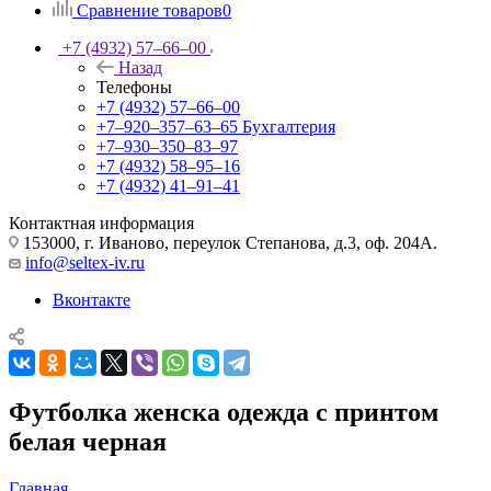
Сравнение товаров
0
+7 (4932) 57‒66‒00
Назад
Телефоны
+7 (4932) 57‒66‒00
+7‒920‒357‒63‒65
Бухгалтерия
+7‒930‒350‒83‒97
+7 (4932) 58‒95‒16
+7 (4932) 41‒91‒41
Контактная информация
153000, г. Иваново, переулок Степанова, д.3, оф. 204А.
info@seltex-iv.ru
Вконтакте
Футболка женска одежда с принтом
белая черная
Главная