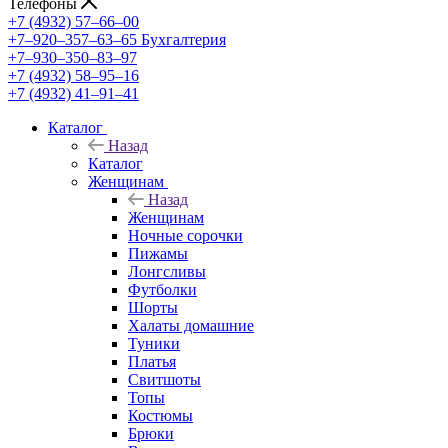
Телефоны
+7 (4932) 57‒66‒00
+7‒920‒357‒63‒65
Бухгалтерия
+7‒930‒350‒83‒97
+7 (4932) 58‒95‒16
+7 (4932) 41‒91‒41
Каталог
Назад
Каталог
Женщинам
Назад
Женщинам
Ночные сорочки
Пижамы
Лонгсливы
Футболки
Шорты
Халаты домашние
Туники
Платья
Свитшоты
Топы
Костюмы
Брюки