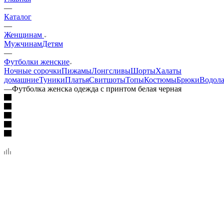
—
Каталог
—
Женщинам
Мужчинам
Детям
—
Футболки женские
Ночные сорочки
Пижамы
Лонгсливы
Шорты
Халаты
домашние
Туники
Платья
Свитшоты
Топы
Костюмы
Брюки
Водола
—
Футболка женска одежда с принтом белая черная