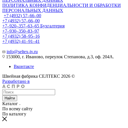
ПЕРСОНАЛЬНЫХ ДАННЫХ
ПОЛИТИКА КОНФИДЕНЦИАЛЬНОСТИ И ОБРАБОТКИ
ПЕРСОНАЛЬНЫХ ДАННЫХ
+7 (4932) 57‒66‒00
+7 (4932) 57‒66‒00
+7‒920‒357‒63‒65
Бухгалтерия
+7‒930‒350‒83‒97
+7 (4932) 58‒95‒16
+7 (4932) 41‒91‒41
info@seltex-iv.ru
153000, г. Иваново, переулок Степанова, д.3, оф. 204А.
Вконтакте
Швейная фабрика СЕЛТЕКС 2026 ©
Разработано в
Найти
Каталог
По всему сайту
По каталогу