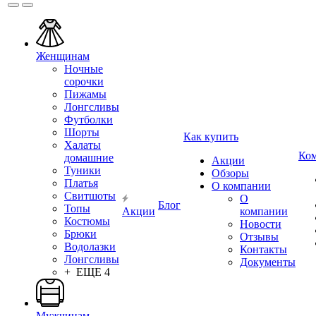
Женщинам
Ночные
сорочки
Пижамы
Лонгсливы
Футболки
Шорты
Как купить
Халаты
Ко
домашние
Акции
Туники
Обзоры
Платья
О компании
Свитшоты
О
Блог
Топы
Акции
компании
Костюмы
Новости
Брюки
Отзывы
Водолазки
Контакты
Лонгсливы
Документы
+ ЕЩЕ 4
Мужчинам