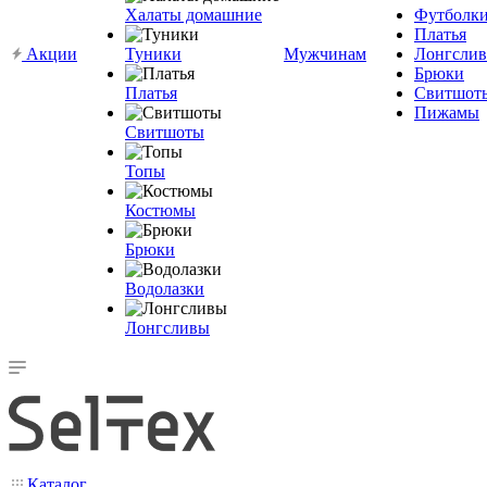
Халаты домашние
Футболк
Платья
Акции
Туники
Мужчинам
Лонгсли
Брюки
Платья
Свитшот
Пижамы
Свитшоты
Топы
Костюмы
Брюки
Водолазки
Лонгсливы
Каталог