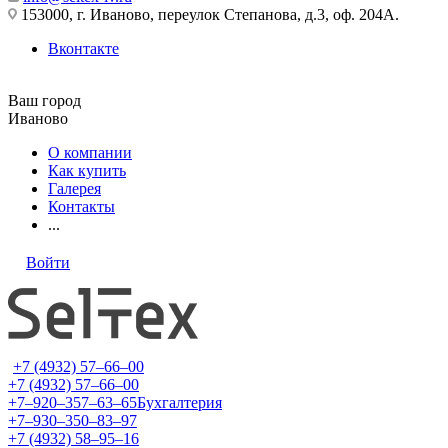
153000, г. Иваново, переулок Степанова, д.3, оф. 204А.
Вконтакте
Ваш город
Иваново
О компании
Как купить
Галерея
Контакты
...
Войти
+7 (4932) 57‒66‒00
+7 (4932) 57‒66‒00
+7‒920‒357‒63‒65
Бухгалтерия
+7‒930‒350‒83‒97
+7 (4932) 58‒95‒16