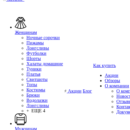
Женщинам
Ночные сорочки
Пижамы
Лонгсливы
Футболки
Шорты
Халаты домашние
Как купить
Туники
Платья
Акции
Свитшоты
Обзоры
Топы
О компании
Костюмы
Акции
Блог
О ком
Брюки
Новос
Водолазки
Отзыв
Лонгсливы
Конта
+ ЕЩЕ 4
Докум
Мужчинам