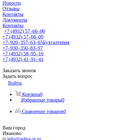
Новости
Отзывы
Контакты
Документы
Контакты
+7 (4932) 57‒66‒00
+7 (4932) 57‒66‒00
+7‒920‒357‒63‒65
Бухгалтерия
+7‒930‒350‒83‒97
+7 (4932) 58‒95‒16
+7 (4932) 41‒91‒41
Заказать звонок
Задать вопрос
Войти
Корзина
0
Избранные товары
0
Сравнение товаров
0
Ваш город
Иваново
info@seltex-iv.ru