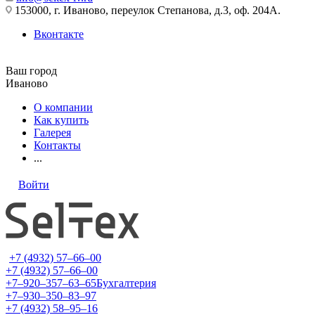
153000, г. Иваново, переулок Степанова, д.3, оф. 204А.
Вконтакте
Ваш город
Иваново
О компании
Как купить
Галерея
Контакты
...
Войти
+7 (4932) 57‒66‒00
+7 (4932) 57‒66‒00
+7‒920‒357‒63‒65
Бухгалтерия
+7‒930‒350‒83‒97
+7 (4932) 58‒95‒16