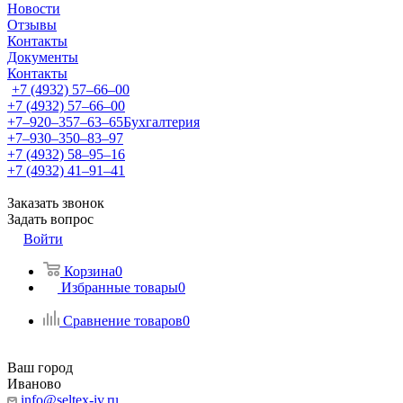
Новости
Отзывы
Контакты
Документы
Контакты
+7 (4932) 57‒66‒00
+7 (4932) 57‒66‒00
+7‒920‒357‒63‒65
Бухгалтерия
+7‒930‒350‒83‒97
+7 (4932) 58‒95‒16
+7 (4932) 41‒91‒41
Заказать звонок
Задать вопрос
Войти
Корзина
0
Избранные товары
0
Сравнение товаров
0
Ваш город
Иваново
info@seltex-iv.ru