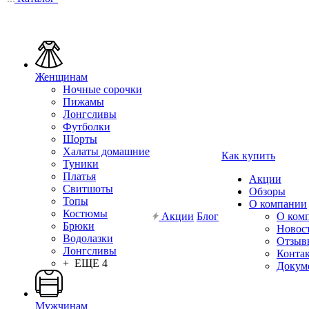
Женщинам
Ночные сорочки
Пижамы
Лонгсливы
Футболки
Шорты
Халаты домашние
Как купить
Туники
Платья
Акции
Свитшоты
Обзоры
Топы
О компании
Костюмы
Акции
Блог
О ком
Брюки
Новос
Водолазки
Отзыв
Лонгсливы
Конта
+ ЕЩЕ 4
Докум
Мужчинам