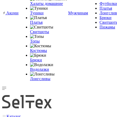
Халаты домашние
Футболк
Платья
Акции
Туники
Мужчинам
Лонгсли
Брюки
Платья
Свитшот
Пижамы
Свитшоты
Топы
Костюмы
Брюки
Водолазки
Лонгсливы
Каталог