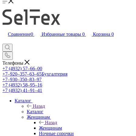
Сравнение
0
Избранные товары
0
Корзина
0
Телефоны
+7 (4932) 57‒66‒00
+7‒920‒357‒63‒65
Бухгалтерия
+7‒930‒350‒83‒97
+7 (4932) 58‒95‒16
+7 (4932) 41‒91‒41
Каталог
Назад
Каталог
Женщинам
Назад
Женщинам
Ночные сорочки