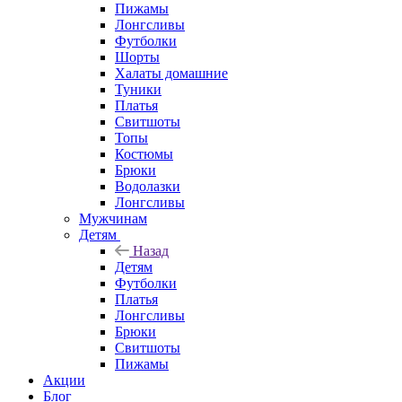
Пижамы
Лонгсливы
Футболки
Шорты
Халаты домашние
Туники
Платья
Свитшоты
Топы
Костюмы
Брюки
Водолазки
Лонгсливы
Мужчинам
Детям
Назад
Детям
Футболки
Платья
Лонгсливы
Брюки
Свитшоты
Пижамы
Акции
Блог