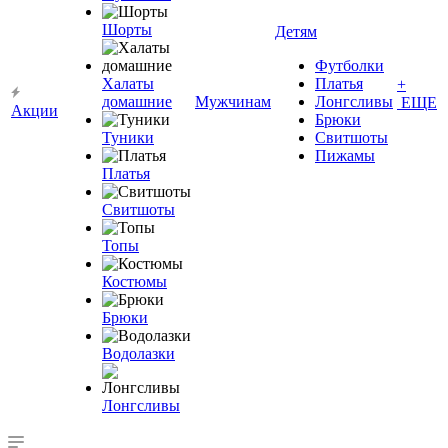
Шорты
Детям
Футболки
Халаты
Платья
+
домашние
Мужчинам
Лонгсливы
ЕЩЕ
Акции
Брюки
Туники
Свитшоты
Пижамы
Платья
Свитшоты
Топы
Костюмы
Брюки
Водолазки
Лонгсливы