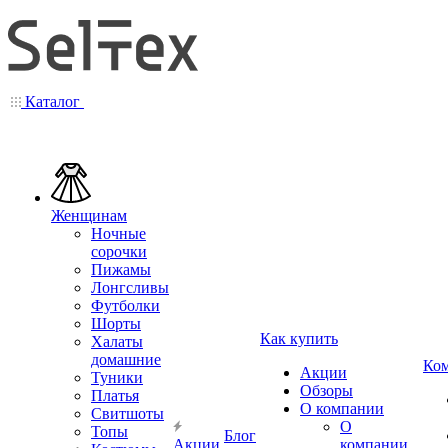
Каталог
Женщинам
Ночные
сорочки
Пижамы
Лонгсливы
Футболки
Шорты
Как купить
Халаты
домашние
Ко
Акции
Туники
Обзоры
Платья
О компании
Свитшоты
О
Топы
Блог
Акции
компании