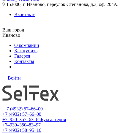
153000, г. Иваново, переулок Степанова, д.3, оф. 204А.
Вконтакте
Ваш город
Иваново
О компании
Как купить
Галерея
Контакты
...
Войти
+7 (4932) 57‒66‒00
+7 (4932) 57‒66‒00
+7‒920‒357‒63‒65
Бухгалтерия
+7‒930‒350‒83‒97
+7 (4932) 58‒95‒16