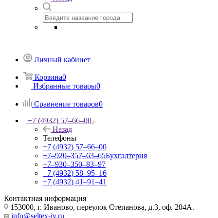
Личный кабинет
Корзина
0
Избранные товары
0
Сравнение товаров
0
+7 (4932) 57‒66‒00
Назад
Телефоны
+7 (4932) 57‒66‒00
+7‒920‒357‒63‒65
Бухгалтерия
+7‒930‒350‒83‒97
+7 (4932) 58‒95‒16
+7 (4932) 41‒91‒41
Контактная информация
153000, г. Иваново, переулок Степанова, д.3, оф. 204А.
info@seltex-iv.ru