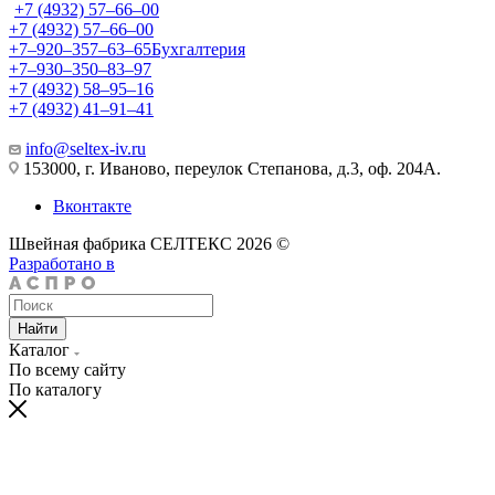
+7 (4932) 57‒66‒00
+7 (4932) 57‒66‒00
+7‒920‒357‒63‒65
Бухгалтерия
+7‒930‒350‒83‒97
+7 (4932) 58‒95‒16
+7 (4932) 41‒91‒41
info@seltex-iv.ru
153000, г. Иваново, переулок Степанова, д.3, оф. 204А.
Вконтакте
Швейная фабрика СЕЛТЕКС 2026 ©
Разработано в
Найти
Каталог
По всему сайту
По каталогу