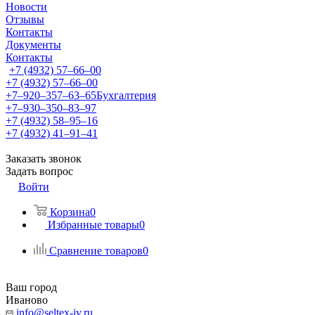
Новости
Отзывы
Контакты
Документы
Контакты
+7 (4932) 57‒66‒00
+7 (4932) 57‒66‒00
+7‒920‒357‒63‒65
Бухгалтерия
+7‒930‒350‒83‒97
+7 (4932) 58‒95‒16
+7 (4932) 41‒91‒41
Заказать звонок
Задать вопрос
Войти
Корзина
0
Избранные товары
0
Сравнение товаров
0
Ваш город
Иваново
info@seltex-iv.ru