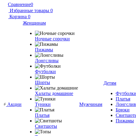
Сравнение
0
Избранные товары
0
Корзина
0
Женщинам
Ночные сорочки
Пижамы
Лонгсливы
Футболки
Шорты
Детям
Халаты домашние
Футболк
Платья
Акции
Туники
Мужчинам
Лонгсли
Брюки
Платья
Свитшот
Пижамы
Свитшоты