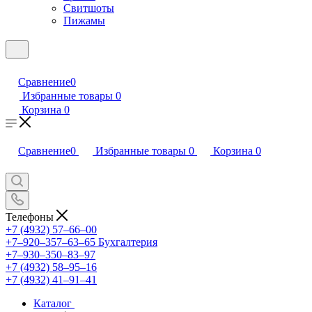
Свитшоты
Пижамы
Сравнение
0
Избранные товары
0
Корзина
0
Сравнение
0
Избранные товары
0
Корзина
0
Телефоны
+7 (4932) 57‒66‒00
+7‒920‒357‒63‒65
Бухгалтерия
+7‒930‒350‒83‒97
+7 (4932) 58‒95‒16
+7 (4932) 41‒91‒41
Каталог