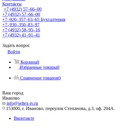
Контакты
+7 (4932) 57‒66‒00
+7 (4932) 57‒66‒00
+7‒920‒357‒63‒65
Бухгалтерия
+7‒930‒350‒83‒97
+7 (4932) 58‒95‒16
+7 (4932) 41‒91‒41
Задать вопрос
Войти
Корзина
0
Избранные товары
0
Сравнение товаров
0
Ваш город
Иваново
info@seltex-iv.ru
153000, г. Иваново, переулок Степанова, д.3, оф. 204А.
Вконтакте