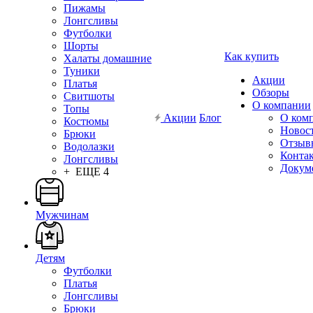
Пижамы
Лонгсливы
Футболки
Шорты
Как купить
Халаты домашние
Туники
Акции
Платья
Обзоры
Свитшоты
О компании
Топы
Акции
Блог
О ком
Костюмы
Новос
Брюки
Отзыв
Водолазки
Конта
Лонгсливы
Докум
+ ЕЩЕ 4
Мужчинам
Детям
Футболки
Платья
Лонгсливы
Брюки