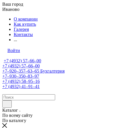
Ваш город
Иваново
О компании
Как купить
Галерея
Контакты
...
Войти
+7 (4932) 57‒66‒00
+7 (4932) 57‒66‒00
+7‒920‒357‒63‒65
Бухгалтерия
+7‒930‒350‒83‒97
+7 (4932) 58‒95‒16
+7 (4932) 41‒91‒41
Каталог
По всему сайту
По каталогу