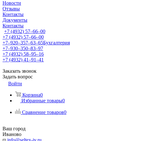
Новости
Отзывы
Контакты
Документы
Контакты
+7 (4932) 57‒66‒00
+7 (4932) 57‒66‒00
+7‒920‒357‒63‒65
Бухгалтерия
+7‒930‒350‒83‒97
+7 (4932) 58‒95‒16
+7 (4932) 41‒91‒41
Заказать звонок
Задать вопрос
Войти
Корзина
0
Избранные товары
0
Сравнение товаров
0
Ваш город
Иваново
info@seltex-iv.ru