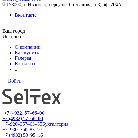
153000, г. Иваново, переулок Степанова, д.3, оф. 204А.
Вконтакте
Ваш город
Иваново
О компании
Как купить
Галерея
Контакты
...
Войти
+7 (4932) 57‒66‒00
+7 (4932) 57‒66‒00
+7‒920‒357‒63‒65
Бухгалтерия
+7‒930‒350‒83‒97
+7 (4932) 58‒95‒16