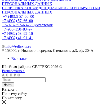
ПЕРСОНАЛЬНЫХ ДАННЫХ
ПОЛИТИКА КОНФИДЕНЦИАЛЬНОСТИ И ОБРАБОТКИ
ПЕРСОНАЛЬНЫХ ДАННЫХ
+7 (4932) 57‒66‒00
+7 (4932) 57‒66‒00
+7‒920‒357‒63‒65
Бухгалтерия
+7‒930‒350‒83‒97
+7 (4932) 58‒95‒16
+7 (4932) 41‒91‒41
info@seltex-iv.ru
153000, г. Иваново, переулок Степанова, д.3, оф. 204А.
Вконтакте
Швейная фабрика СЕЛТЕКС 2026 ©
Разработано в
Найти
Каталог
По всему сайту
По каталогу