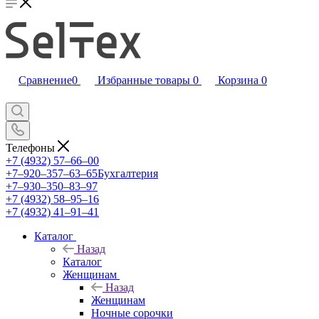
Сравнение
0
Избранные товары
0
Корзина
0
Телефоны
+7 (4932) 57‒66‒00
+7‒920‒357‒63‒65
Бухгалтерия
+7‒930‒350‒83‒97
+7 (4932) 58‒95‒16
+7 (4932) 41‒91‒41
Каталог
Назад
Каталог
Женщинам
Назад
Женщинам
Ночные сорочки