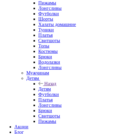
Пижамы
Лонгсливы
Футболки
Шорты
Халаты домашние
Туники
Платья
Свитшоты
Топы
Костюмы
Брюки
Водолазки
Лонгсливы
Мужчинам
Детям
Назад
Детям
Футболки
Платья
Лонгсливы
Брюки
Свитшоты
Пижамы
Акции
Блог