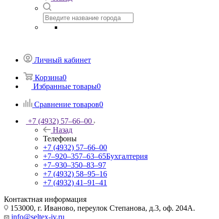
Личный кабинет
Корзина
0
Избранные товары
0
Сравнение товаров
0
+7 (4932) 57‒66‒00
Назад
Телефоны
+7 (4932) 57‒66‒00
+7‒920‒357‒63‒65
Бухгалтерия
+7‒930‒350‒83‒97
+7 (4932) 58‒95‒16
+7 (4932) 41‒91‒41
Контактная информация
153000, г. Иваново, переулок Степанова, д.3, оф. 204А.
info@seltex-iv.ru