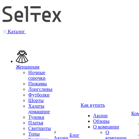
Каталог
Женщинам
Ночные
сорочки
Пижамы
Лонгсливы
Футболки
Шорты
Как купить
Халаты
домашние
Ко
Акции
Туники
Обзоры
Платья
О компании
Свитшоты
О
Топы
Блог
Акции
компании