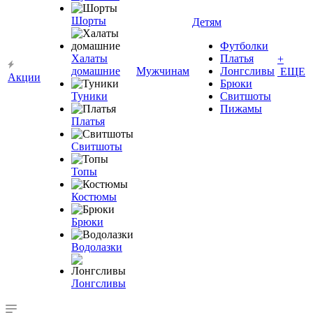
Шорты
Детям
Футболки
Халаты
Платья
+
домашние
Мужчинам
Лонгсливы
ЕЩЕ
Акции
Брюки
Туники
Свитшоты
Пижамы
Платья
Свитшоты
Топы
Костюмы
Брюки
Водолазки
Лонгсливы