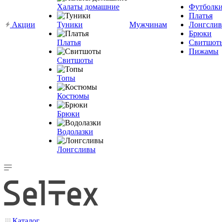
Халаты домашние
Футболк
Платья
Акции
Туники
Мужчинам
Лонгсли
Брюки
Платья
Свитшот
Пижамы
Свитшоты
Топы
Костюмы
Брюки
Водолазки
Лонгсливы
Каталог