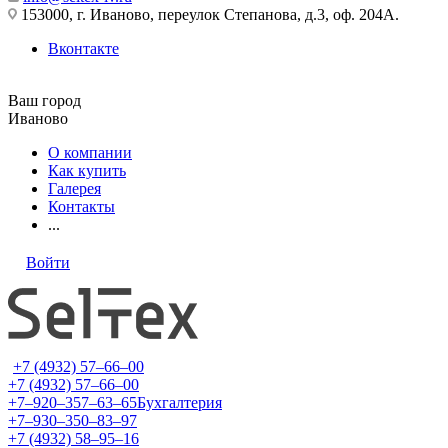
153000, г. Иваново, переулок Степанова, д.3, оф. 204А.
Вконтакте
Ваш город
Иваново
О компании
Как купить
Галерея
Контакты
...
Войти
+7 (4932) 57‒66‒00
+7 (4932) 57‒66‒00
+7‒920‒357‒63‒65
Бухгалтерия
+7‒930‒350‒83‒97
+7 (4932) 58‒95‒16