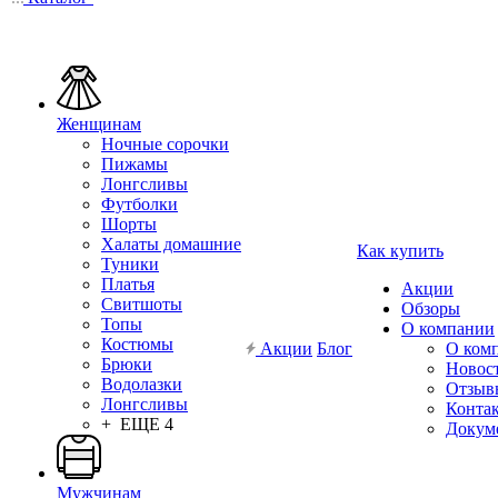
Женщинам
Ночные сорочки
Пижамы
Лонгсливы
Футболки
Шорты
Халаты домашние
Как купить
Туники
Платья
Акции
Свитшоты
Обзоры
Топы
О компании
Костюмы
Акции
Блог
О ком
Брюки
Новос
Водолазки
Отзыв
Лонгсливы
Конта
+ ЕЩЕ 4
Докум
Мужчинам