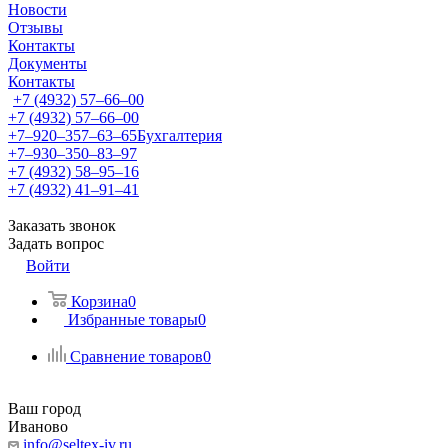
Новости
Отзывы
Контакты
Документы
Контакты
+7 (4932) 57‒66‒00
+7 (4932) 57‒66‒00
+7‒920‒357‒63‒65
Бухгалтерия
+7‒930‒350‒83‒97
+7 (4932) 58‒95‒16
+7 (4932) 41‒91‒41
Заказать звонок
Задать вопрос
Войти
Корзина
0
Избранные товары
0
Сравнение товаров
0
Ваш город
Иваново
info@seltex-iv.ru