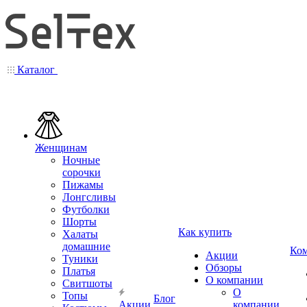
Каталог
Женщинам
Ночные
сорочки
Пижамы
Лонгсливы
Футболки
Шорты
Как купить
Халаты
домашние
Ко
Акции
Туники
Обзоры
Платья
О компании
Свитшоты
О
Топы
Блог
Акции
компании