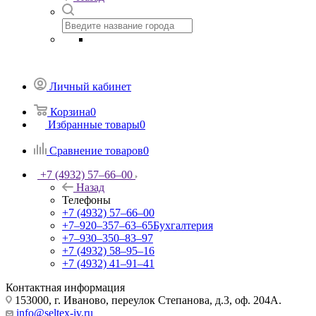
Личный кабинет
Корзина
0
Избранные товары
0
Сравнение товаров
0
+7 (4932) 57‒66‒00
Назад
Телефоны
+7 (4932) 57‒66‒00
+7‒920‒357‒63‒65
Бухгалтерия
+7‒930‒350‒83‒97
+7 (4932) 58‒95‒16
+7 (4932) 41‒91‒41
Контактная информация
153000, г. Иваново, переулок Степанова, д.3, оф. 204А.
info@seltex-iv.ru