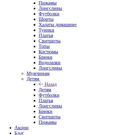
Пижамы
Лонгсливы
Футболки
Шорты
Халаты домашние
Туники
Платья
Свитшоты
Топы
Костюмы
Брюки
Водолазки
Лонгсливы
Мужчинам
Детям
Назад
Детям
Футболки
Платья
Лонгсливы
Брюки
Свитшоты
Пижамы
Акции
Блог