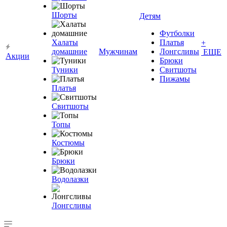
Шорты
Детям
Футболки
Халаты
Платья
+
домашние
Мужчинам
Лонгсливы
ЕЩЕ
Акции
Брюки
Туники
Свитшоты
Пижамы
Платья
Свитшоты
Топы
Костюмы
Брюки
Водолазки
Лонгсливы