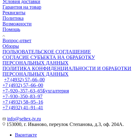
Условия доставки
Гарантия на товар
Реквизиты
Политика
Возможности
Помощь
Вопрос-ответ
Обзоры
ПОЛЬЗОВАТЕЛЬСКОЕ СОГЛАШЕНИЕ
СОГЛАСИЕ СУБЪЕКТА НА ОБРАБОТКУ
ПЕРСОНАЛЬНЫХ ДАННЫХ
ПОЛИТИКА КОНФИДЕНЦИАЛЬНОСТИ И ОБРАБОТКИ
ПЕРСОНАЛЬНЫХ ДАННЫХ
+7 (4932) 57‒66‒00
+7 (4932) 57‒66‒00
+7‒920‒357‒63‒65
Бухгалтерия
+7‒930‒350‒83‒97
+7 (4932) 58‒95‒16
+7 (4932) 41‒91‒41
info@seltex-iv.ru
153000, г. Иваново, переулок Степанова, д.3, оф. 204А.
Вконтакте