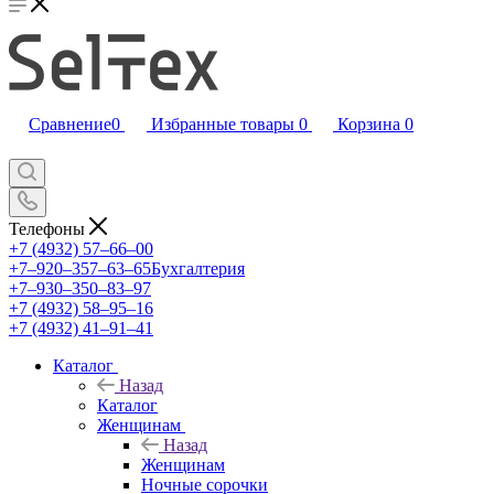
Сравнение
0
Избранные товары
0
Корзина
0
Телефоны
+7 (4932) 57‒66‒00
+7‒920‒357‒63‒65
Бухгалтерия
+7‒930‒350‒83‒97
+7 (4932) 58‒95‒16
+7 (4932) 41‒91‒41
Каталог
Назад
Каталог
Женщинам
Назад
Женщинам
Ночные сорочки