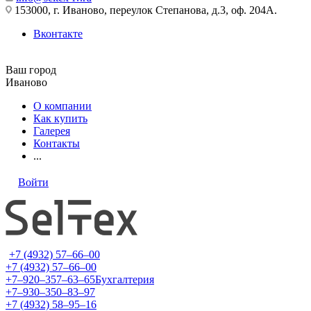
153000, г. Иваново, переулок Степанова, д.3, оф. 204А.
Вконтакте
Ваш город
Иваново
О компании
Как купить
Галерея
Контакты
...
Войти
+7 (4932) 57‒66‒00
+7 (4932) 57‒66‒00
+7‒920‒357‒63‒65
Бухгалтерия
+7‒930‒350‒83‒97
+7 (4932) 58‒95‒16