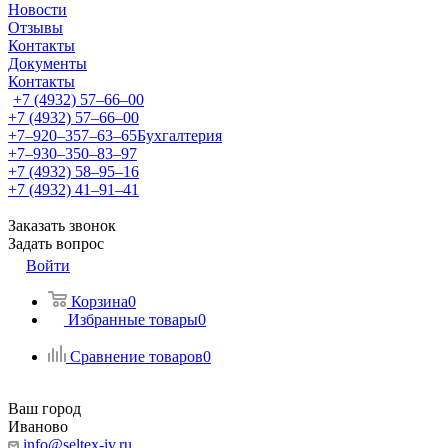
Новости
Отзывы
Контакты
Документы
Контакты
+7 (4932) 57‒66‒00
+7 (4932) 57‒66‒00
+7‒920‒357‒63‒65
Бухгалтерия
+7‒930‒350‒83‒97
+7 (4932) 58‒95‒16
+7 (4932) 41‒91‒41
Заказать звонок
Задать вопрос
Войти
Корзина
0
Избранные товары
0
Сравнение товаров
0
Ваш город
Иваново
info@seltex-iv.ru