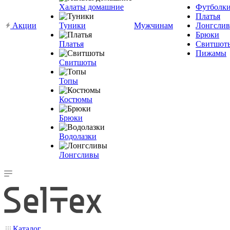
Халаты домашние
Футболк
Платья
Акции
Туники
Мужчинам
Лонгсли
Брюки
Платья
Свитшот
Пижамы
Свитшоты
Топы
Костюмы
Брюки
Водолазки
Лонгсливы
Каталог