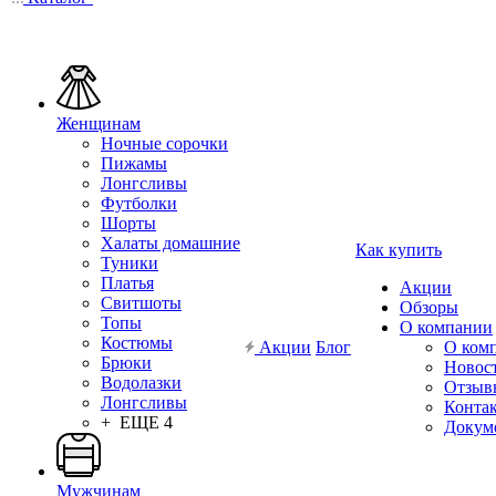
Женщинам
Ночные сорочки
Пижамы
Лонгсливы
Футболки
Шорты
Халаты домашние
Как купить
Туники
Платья
Акции
Свитшоты
Обзоры
Топы
О компании
Костюмы
Акции
Блог
О ком
Брюки
Новос
Водолазки
Отзыв
Лонгсливы
Конта
+ ЕЩЕ 4
Докум
Мужчинам