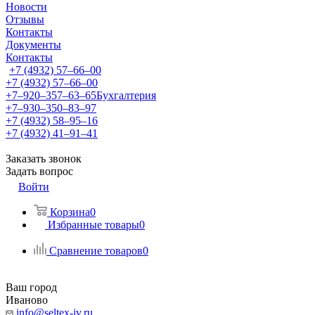
Новости
Отзывы
Контакты
Документы
Контакты
+7 (4932) 57‒66‒00
+7 (4932) 57‒66‒00
+7‒920‒357‒63‒65
Бухгалтерия
+7‒930‒350‒83‒97
+7 (4932) 58‒95‒16
+7 (4932) 41‒91‒41
Заказать звонок
Задать вопрос
Войти
Корзина
0
Избранные товары
0
Сравнение товаров
0
Ваш город
Иваново
info@seltex-iv.ru