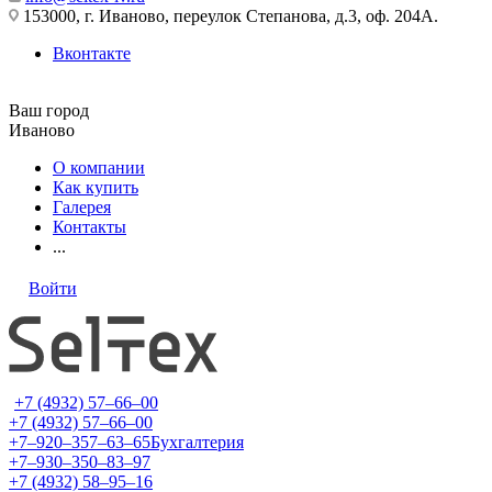
153000, г. Иваново, переулок Степанова, д.3, оф. 204А.
Вконтакте
Ваш город
Иваново
О компании
Как купить
Галерея
Контакты
...
Войти
+7 (4932) 57‒66‒00
+7 (4932) 57‒66‒00
+7‒920‒357‒63‒65
Бухгалтерия
+7‒930‒350‒83‒97
+7 (4932) 58‒95‒16