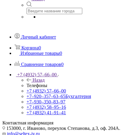
Личный кабинет
Корзина
0
Избранные товары
0
Сравнение товаров
0
+7 (4932) 57‒66‒00
Назад
Телефоны
+7 (4932) 57‒66‒00
+7‒920‒357‒63‒65
Бухгалтерия
+7‒930‒350‒83‒97
+7 (4932) 58‒95‒16
+7 (4932) 41‒91‒41
Контактная информация
153000, г. Иваново, переулок Степанова, д.3, оф. 204А.
info@seltex-iv.ru