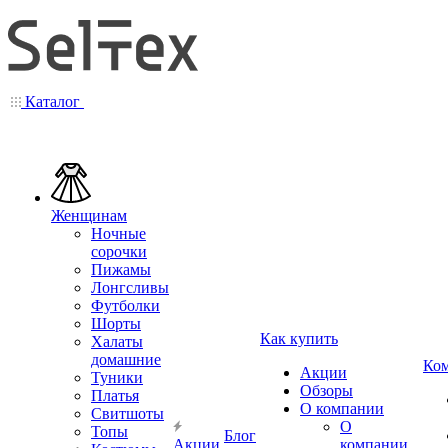
Каталог
Женщинам
Ночные
сорочки
Пижамы
Лонгсливы
Футболки
Шорты
Как купить
Халаты
домашние
Ко
Акции
Туники
Обзоры
Платья
О компании
Свитшоты
О
Топы
Блог
Акции
компании