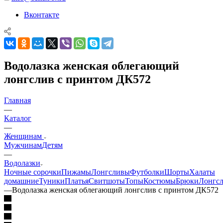
Вконтакте
Водолазка женская облегающий
лонгслив с принтом ДК572
Главная
—
Каталог
—
Женщинам
Мужчинам
Детям
—
Водолазки
Ночные сорочки
Пижамы
Лонгсливы
Футболки
Шорты
Халаты
домашние
Туники
Платья
Свитшоты
Топы
Костюмы
Брюки
Лонгс
—
Водолазка женская облегающий лонгслив с принтом ДК572