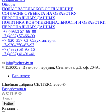
Обзоры
ПОЛЬЗОВАТЕЛЬСКОЕ СОГЛАШЕНИЕ
СОГЛАСИЕ СУБЪЕКТА НА ОБРАБОТКУ
ПЕРСОНАЛЬНЫХ ДАННЫХ
ПОЛИТИКА КОНФИДЕНЦИАЛЬНОСТИ И ОБРАБОТКИ
ПЕРСОНАЛЬНЫХ ДАННЫХ
+7 (4932) 57‒66‒00
+7 (4932) 57‒66‒00
+7‒920‒357‒63‒65
Бухгалтерия
+7‒930‒350‒83‒97
+7 (4932) 58‒95‒16
+7 (4932) 41‒91‒41
info@seltex-iv.ru
153000, г. Иваново, переулок Степанова, д.3, оф. 204А.
Вконтакте
Швейная фабрика СЕЛТЕКС 2026 ©
Разработано в
Найти
Каталог