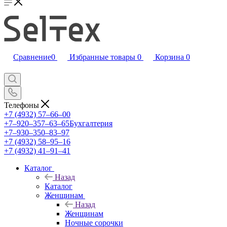
Сравнение
0
Избранные товары
0
Корзина
0
Телефоны
+7 (4932) 57‒66‒00
+7‒920‒357‒63‒65
Бухгалтерия
+7‒930‒350‒83‒97
+7 (4932) 58‒95‒16
+7 (4932) 41‒91‒41
Каталог
Назад
Каталог
Женщинам
Назад
Женщинам
Ночные сорочки