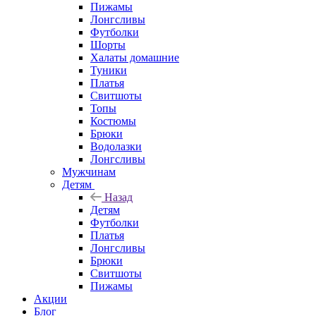
Пижамы
Лонгсливы
Футболки
Шорты
Халаты домашние
Туники
Платья
Свитшоты
Топы
Костюмы
Брюки
Водолазки
Лонгсливы
Мужчинам
Детям
Назад
Детям
Футболки
Платья
Лонгсливы
Брюки
Свитшоты
Пижамы
Акции
Блог