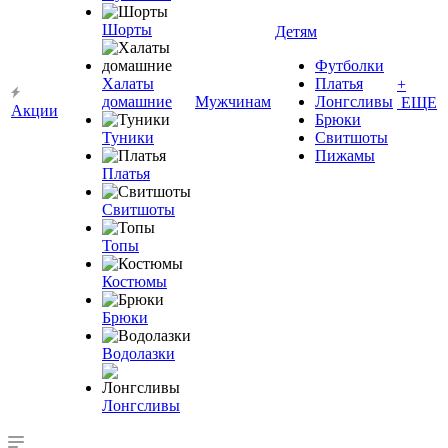
Шорты
Детям
Футболки
Халаты
Платья
+
домашние
Мужчинам
Лонгсливы
ЕЩЕ
Акции
Брюки
Туники
Свитшоты
Пижамы
Платья
Свитшоты
Топы
Костюмы
Брюки
Водолазки
Лонгсливы