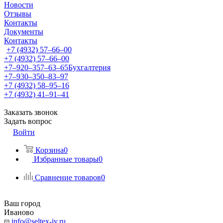
Новости
Отзывы
Контакты
Документы
Контакты
+7 (4932) 57‒66‒00
+7 (4932) 57‒66‒00
+7‒920‒357‒63‒65
Бухгалтерия
+7‒930‒350‒83‒97
+7 (4932) 58‒95‒16
+7 (4932) 41‒91‒41
Заказать звонок
Задать вопрос
Войти
Корзина
0
Избранные товары
0
Сравнение товаров
0
Ваш город
Иваново
info@seltex-iv.ru