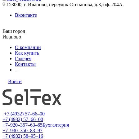
153000, г. Иваново, переулок Степанова, д.3, оф. 204А.
Вконтакте
Ваш город
Иваново
О компании
Как купить
Галерея
Контакты
...
Войти
+7 (4932) 57‒66‒00
+7 (4932) 57‒66‒00
+7‒920‒357‒63‒65
Бухгалтерия
+7‒930‒350‒83‒97
+7 (4932) 58‒95‒16