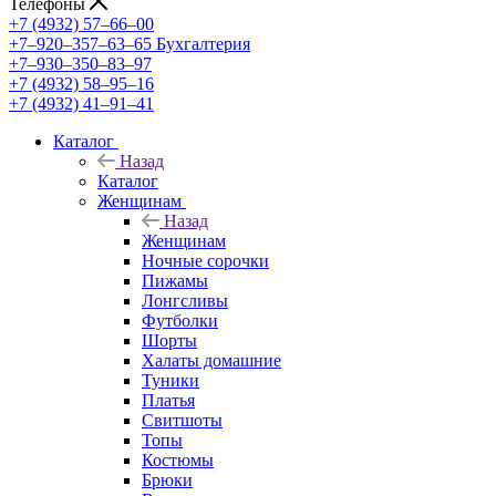
Телефоны
+7 (4932) 57‒66‒00
+7‒920‒357‒63‒65
Бухгалтерия
+7‒930‒350‒83‒97
+7 (4932) 58‒95‒16
+7 (4932) 41‒91‒41
Каталог
Назад
Каталог
Женщинам
Назад
Женщинам
Ночные сорочки
Пижамы
Лонгсливы
Футболки
Шорты
Халаты домашние
Туники
Платья
Свитшоты
Топы
Костюмы
Брюки