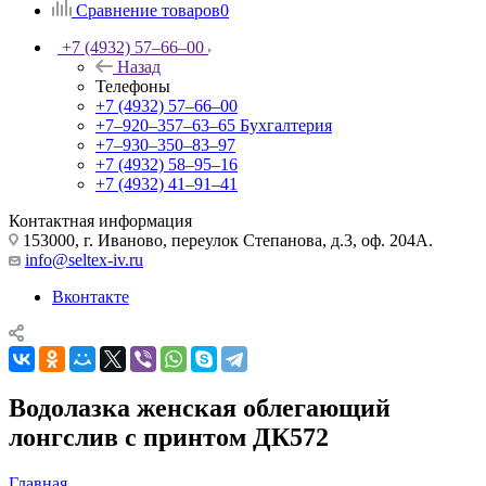
Сравнение товаров
0
+7 (4932) 57‒66‒00
Назад
Телефоны
+7 (4932) 57‒66‒00
+7‒920‒357‒63‒65
Бухгалтерия
+7‒930‒350‒83‒97
+7 (4932) 58‒95‒16
+7 (4932) 41‒91‒41
Контактная информация
153000, г. Иваново, переулок Степанова, д.3, оф. 204А.
info@seltex-iv.ru
Вконтакте
Водолазка женская облегающий
лонгслив с принтом ДК572
Главная