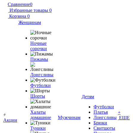
Сравнение
0
Избранные товары
0
Корзина
0
Женщинам
Ночные
сорочки
Пижамы
Лонгсливы
Футболки
Шорты
Детям
Футболки
Халаты
Платья
+
домашние
Мужчинам
Лонгсливы
ЕЩЕ
Акции
Брюки
Туники
Свитшоты