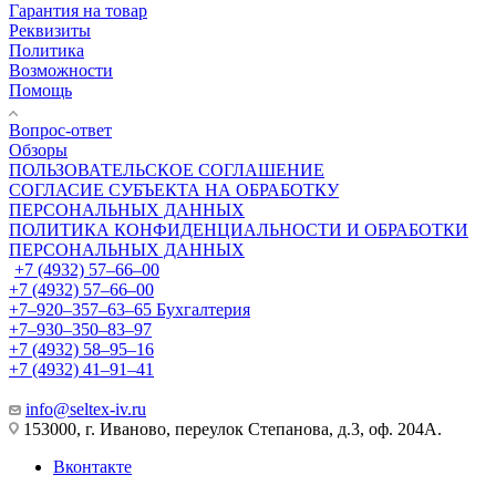
Гарантия на товар
Реквизиты
Политика
Возможности
Помощь
Вопрос-ответ
Обзоры
ПОЛЬЗОВАТЕЛЬСКОЕ СОГЛАШЕНИЕ
СОГЛАСИЕ СУБЪЕКТА НА ОБРАБОТКУ
ПЕРСОНАЛЬНЫХ ДАННЫХ
ПОЛИТИКА КОНФИДЕНЦИАЛЬНОСТИ И ОБРАБОТКИ
ПЕРСОНАЛЬНЫХ ДАННЫХ
+7 (4932) 57‒66‒00
+7 (4932) 57‒66‒00
+7‒920‒357‒63‒65
Бухгалтерия
+7‒930‒350‒83‒97
+7 (4932) 58‒95‒16
+7 (4932) 41‒91‒41
info@seltex-iv.ru
153000, г. Иваново, переулок Степанова, д.3, оф. 204А.
Вконтакте