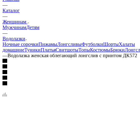
—
Каталог
—
Женщинам
Мужчинам
Детям
—
Водолазки
Ночные сорочки
Пижамы
Лонгсливы
Футболки
Шорты
Халаты
домашние
Туники
Платья
Свитшоты
Топы
Костюмы
Брюки
Лонгс
—
Водолазка женская облегающий лонгслив с принтом ДК572