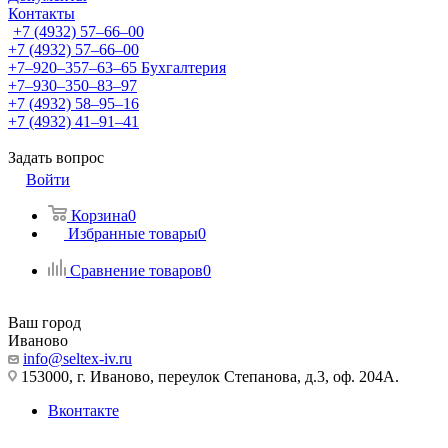
Контакты
+7 (4932) 57‒66‒00
+7 (4932) 57‒66‒00
+7‒920‒357‒63‒65
Бухгалтерия
+7‒930‒350‒83‒97
+7 (4932) 58‒95‒16
+7 (4932) 41‒91‒41
Задать вопрос
Войти
Корзина
0
Избранные товары
0
Сравнение товаров
0
Ваш город
Иваново
info@seltex-iv.ru
153000, г. Иваново, переулок Степанова, д.3, оф. 204А.
Вконтакте