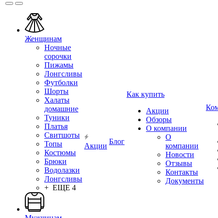
Женщинам
Ночные
сорочки
Пижамы
Лонгсливы
Футболки
Шорты
Как купить
Халаты
Ко
домашние
Акции
Туники
Обзоры
Платья
О компании
Свитшоты
О
Блог
Топы
Акции
компании
Костюмы
Новости
Брюки
Отзывы
Водолазки
Контакты
Лонгсливы
Документы
+ ЕЩЕ 4
Мужчинам