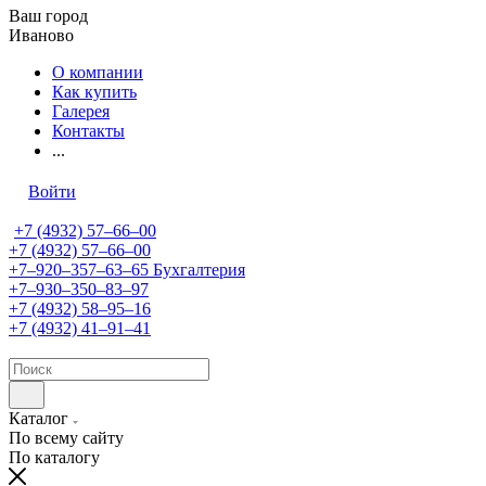
Ваш город
Иваново
О компании
Как купить
Галерея
Контакты
...
Войти
+7 (4932) 57‒66‒00
+7 (4932) 57‒66‒00
+7‒920‒357‒63‒65
Бухгалтерия
+7‒930‒350‒83‒97
+7 (4932) 58‒95‒16
+7 (4932) 41‒91‒41
Каталог
По всему сайту
По каталогу