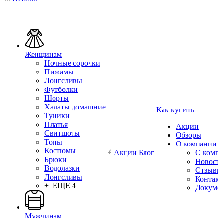
Женщинам
Ночные сорочки
Пижамы
Лонгсливы
Футболки
Шорты
Халаты домашние
Как купить
Туники
Платья
Акции
Свитшоты
Обзоры
Топы
О компании
Костюмы
Акции
Блог
О ком
Брюки
Новос
Водолазки
Отзыв
Лонгсливы
Конта
+ ЕЩЕ 4
Докум
Мужчинам