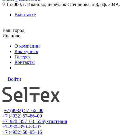
153000, г. Иваново, переулок Степанова, д.3, оф. 204А.
Вконтакте
Ваш город
Иваново
О компании
Как купить
Галерея
Контакты
...
Войти
+7 (4932) 57‒66‒00
+7 (4932) 57‒66‒00
+7‒920‒357‒63‒65
Бухгалтерия
+7‒930‒350‒83‒97
+7 (4932) 58‒95‒16