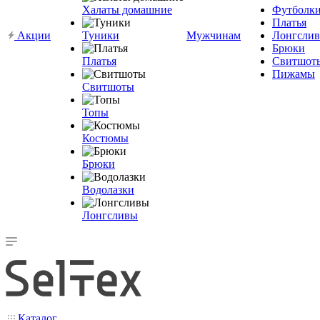
Халаты домашние
Футболк
Платья
Акции
Туники
Мужчинам
Лонгсли
Брюки
Платья
Свитшот
Пижамы
Свитшоты
Топы
Костюмы
Брюки
Водолазки
Лонгсливы
Каталог