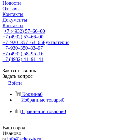
Новости
Отзывы
Контакты
Документы
Контакты
+7 (4932) 57‒66‒00
+7 (4932) 57‒66‒00
+7‒920‒357‒63‒65
Бухгалтерия
+7‒930‒350‒83‒97
+7 (4932) 58‒95‒16
+7 (4932) 41‒91‒41
Заказать звонок
Задать вопрос
Войти
Корзина
0
Избранные товары
0
Сравнение товаров
0
Ваш город
Иваново
info@seltex-iv.ru