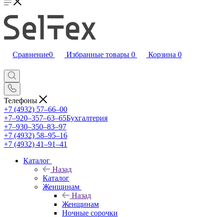
Сравнение
0
Избранные товары
0
Корзина
0
Телефоны
+7 (4932) 57‒66‒00
+7‒920‒357‒63‒65
Бухгалтерия
+7‒930‒350‒83‒97
+7 (4932) 58‒95‒16
+7 (4932) 41‒91‒41
Каталог
Назад
Каталог
Женщинам
Назад
Женщинам
Ночные сорочки