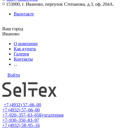
153000, г. Иваново, переулок Степанова, д.3, оф. 204А.
Вконтакте
Ваш город
Иваново
О компании
Как купить
Галерея
Контакты
...
Войти
+7 (4932) 57‒66‒00
+7 (4932) 57‒66‒00
+7‒920‒357‒63‒65
Бухгалтерия
+7‒930‒350‒83‒97
+7 (4932) 58‒95‒16