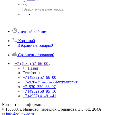
Личный кабинет
Корзина
0
Избранные товары
0
Сравнение товаров
0
+7 (4932) 57‒66‒00
Назад
Телефоны
+7 (4932) 57‒66‒00
+7‒920‒357‒63‒65
Бухгалтерия
+7‒930‒350‒83‒97
+7 (4932) 58‒95‒16
+7 (4932) 41‒91‒41
Контактная информация
153000, г. Иваново, переулок Степанова, д.3, оф. 204А.
info@seltex-iv.ru