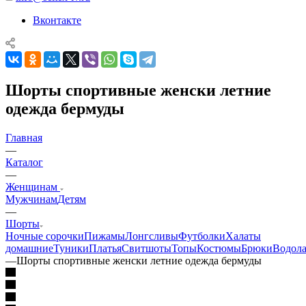
Вконтакте
Шорты спортивные женски летние
одежда бермуды
Главная
—
Каталог
—
Женщинам
Мужчинам
Детям
—
Шорты
Ночные сорочки
Пижамы
Лонгсливы
Футболки
Халаты
домашние
Туники
Платья
Свитшоты
Топы
Костюмы
Брюки
Водола
—
Шорты спортивные женски летние одежда бермуды