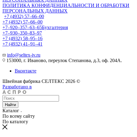
ПОЛИТИКА КОНФИДЕНЦИАЛЬНОСТИ И ОБРАБОТКИ
ПЕРСОНАЛЬНЫХ ДАННЫХ
+7 (4932) 57‒66‒00
+7 (4932) 57‒66‒00
+7‒920‒357‒63‒65
Бухгалтерия
+7‒930‒350‒83‒97
+7 (4932) 58‒95‒16
+7 (4932) 41‒91‒41
info@seltex-iv.ru
153000, г. Иваново, переулок Степанова, д.3, оф. 204А.
Вконтакте
Швейная фабрика СЕЛТЕКС 2026 ©
Разработано в
Найти
Каталог
По всему сайту
По каталогу