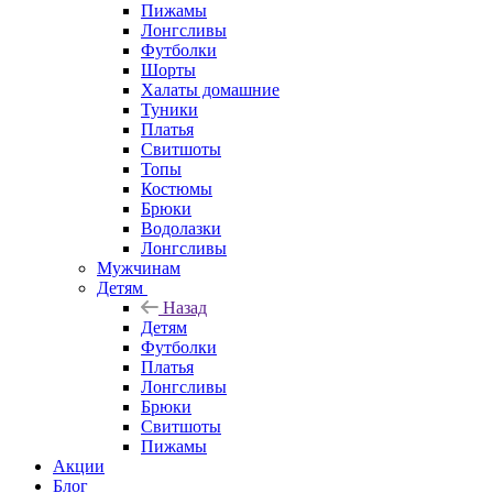
Пижамы
Лонгсливы
Футболки
Шорты
Халаты домашние
Туники
Платья
Свитшоты
Топы
Костюмы
Брюки
Водолазки
Лонгсливы
Мужчинам
Детям
Назад
Детям
Футболки
Платья
Лонгсливы
Брюки
Свитшоты
Пижамы
Акции
Блог