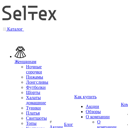
Каталог
Женщинам
Ночные
сорочки
Пижамы
Лонгсливы
Футболки
Шорты
Как купить
Халаты
домашние
Ко
Акции
Туники
Обзоры
Платья
О компании
Свитшоты
О
Топы
Блог
Акции
компании