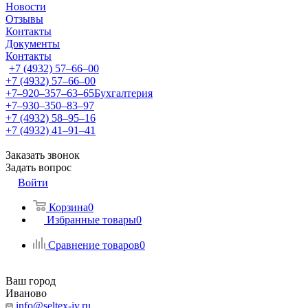
Новости
Отзывы
Контакты
Документы
Контакты
+7 (4932) 57‒66‒00
+7 (4932) 57‒66‒00
+7‒920‒357‒63‒65
Бухгалтерия
+7‒930‒350‒83‒97
+7 (4932) 58‒95‒16
+7 (4932) 41‒91‒41
Заказать звонок
Задать вопрос
Войти
Корзина
0
Избранные товары
0
Сравнение товаров
0
Ваш город
Иваново
info@seltex-iv.ru