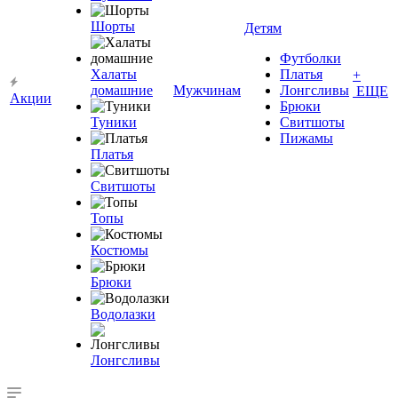
Шорты
Детям
Футболки
Халаты
Платья
+
домашние
Мужчинам
Лонгсливы
ЕЩЕ
Акции
Брюки
Туники
Свитшоты
Пижамы
Платья
Свитшоты
Топы
Костюмы
Брюки
Водолазки
Лонгсливы