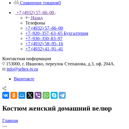
Сравнение товаров
0
+7 (4932) 57‒66‒00
Назад
Телефоны
+7 (4932) 57‒66‒00
+7‒920‒357‒63‒65
Бухгалтерия
+7‒930‒350‒83‒97
+7 (4932) 58‒95‒16
+7 (4932) 41‒91‒41
Контактная информация
153000, г. Иваново, переулок Степанова, д.3, оф. 204А.
info@seltex-iv.ru
Вконтакте
Костюм женский домашний велюр
Главная
—