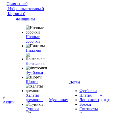
Сравнение
0
Избранные товары
0
Корзина
0
Женщинам
Ночные
сорочки
Пижамы
Лонгсливы
Футболки
Шорты
Детям
Футболки
Халаты
Платья
+
домашние
Мужчинам
Лонгсливы
ЕЩЕ
Акции
Брюки
Туники
Свитшоты