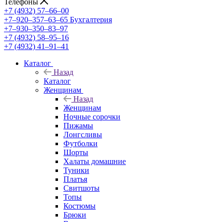
Телефоны
+7 (4932) 57‒66‒00
+7‒920‒357‒63‒65
Бухгалтерия
+7‒930‒350‒83‒97
+7 (4932) 58‒95‒16
+7 (4932) 41‒91‒41
Каталог
Назад
Каталог
Женщинам
Назад
Женщинам
Ночные сорочки
Пижамы
Лонгсливы
Футболки
Шорты
Халаты домашние
Туники
Платья
Свитшоты
Топы
Костюмы
Брюки