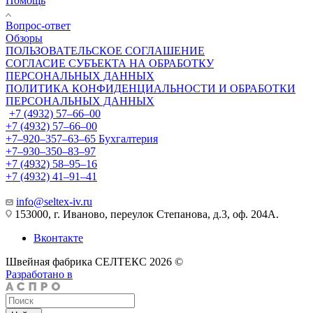
Помощь
Вопрос-ответ
Обзоры
ПОЛЬЗОВАТЕЛЬСКОЕ СОГЛАШЕНИЕ
СОГЛАСИЕ СУБЪЕКТА НА ОБРАБОТКУ
ПЕРСОНАЛЬНЫХ ДАННЫХ
ПОЛИТИКА КОНФИДЕНЦИАЛЬНОСТИ И ОБРАБОТКИ
ПЕРСОНАЛЬНЫХ ДАННЫХ
+7 (4932) 57‒66‒00
+7 (4932) 57‒66‒00
+7‒920‒357‒63‒65
Бухгалтерия
+7‒930‒350‒83‒97
+7 (4932) 58‒95‒16
+7 (4932) 41‒91‒41
info@seltex-iv.ru
153000, г. Иваново, переулок Степанова, д.3, оф. 204А.
Вконтакте
Швейная фабрика СЕЛТЕКС 2026 ©
Разработано в