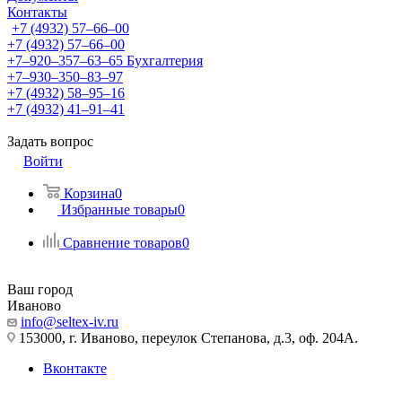
Контакты
+7 (4932) 57‒66‒00
+7 (4932) 57‒66‒00
+7‒920‒357‒63‒65
Бухгалтерия
+7‒930‒350‒83‒97
+7 (4932) 58‒95‒16
+7 (4932) 41‒91‒41
Задать вопрос
Войти
Корзина
0
Избранные товары
0
Сравнение товаров
0
Ваш город
Иваново
info@seltex-iv.ru
153000, г. Иваново, переулок Степанова, д.3, оф. 204А.
Вконтакте