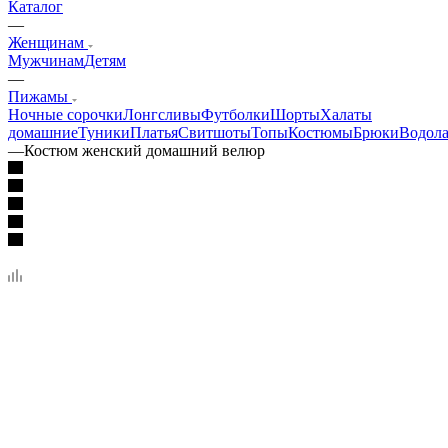
Каталог
—
Женщинам
Мужчинам
Детям
—
Пижамы
Ночные сорочки
Лонгсливы
Футболки
Шорты
Халаты
домашние
Туники
Платья
Свитшоты
Топы
Костюмы
Брюки
Водола
—
Костюм женский домашний велюр