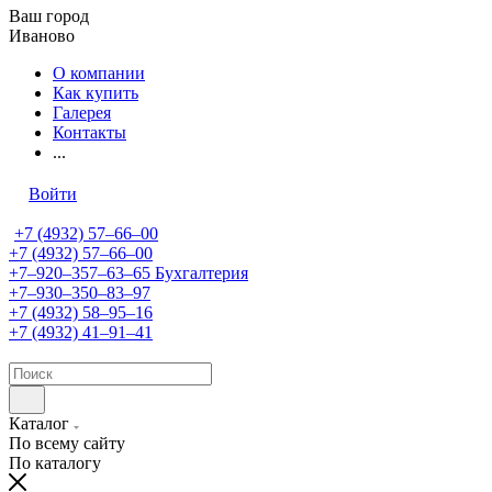
Ваш город
Иваново
О компании
Как купить
Галерея
Контакты
...
Войти
+7 (4932) 57‒66‒00
+7 (4932) 57‒66‒00
+7‒920‒357‒63‒65
Бухгалтерия
+7‒930‒350‒83‒97
+7 (4932) 58‒95‒16
+7 (4932) 41‒91‒41
Каталог
По всему сайту
По каталогу