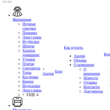
Женщинам
Ночные
сорочки
Пижамы
Лонгсливы
Футболки
Шорты
Как купить
Халаты
Ко
домашние
Акции
Туники
Обзоры
Платья
О компании
Свитшоты
О
Блог
Топы
Акции
компании
Костюмы
Новости
Брюки
Отзывы
Водолазки
Контакты
Лонгсливы
Документы
+ ЕЩЕ 4
Мужчинам