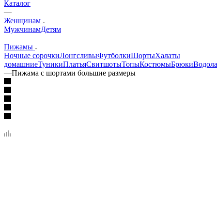
Каталог
—
Женщинам
Мужчинам
Детям
—
Пижамы
Ночные сорочки
Лонгсливы
Футболки
Шорты
Халаты
домашние
Туники
Платья
Свитшоты
Топы
Костюмы
Брюки
Водола
—
Пижама с шортами большие размеры