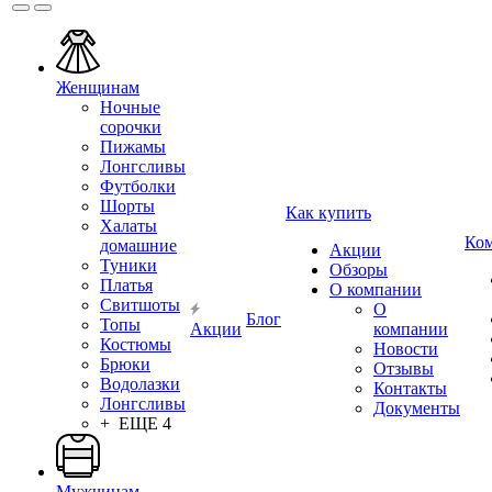
Женщинам
Ночные
сорочки
Пижамы
Лонгсливы
Футболки
Шорты
Как купить
Халаты
Ко
домашние
Акции
Туники
Обзоры
Платья
О компании
Свитшоты
О
Блог
Топы
Акции
компании
Костюмы
Новости
Брюки
Отзывы
Водолазки
Контакты
Лонгсливы
Документы
+ ЕЩЕ 4
Мужчинам