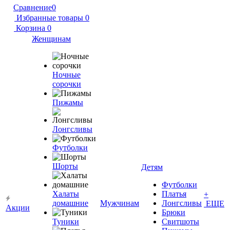
Сравнение
0
Избранные товары
0
Корзина
0
Женщинам
Ночные
сорочки
Пижамы
Лонгсливы
Футболки
Шорты
Детям
Футболки
Халаты
Платья
+
домашние
Мужчинам
Лонгсливы
ЕЩЕ
Акции
Брюки
Туники
Свитшоты