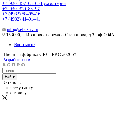
+7‒920‒357‒63‒65
Бухгалтерия
+7‒930‒350‒83‒97
+7 (4932) 58‒95‒16
+7 (4932) 41‒91‒41
info@seltex-iv.ru
153000, г. Иваново, переулок Степанова, д.3, оф. 204А.
Вконтакте
Швейная фабрика СЕЛТЕКС 2026 ©
Разработано в
Найти
Каталог
По всему сайту
По каталогу