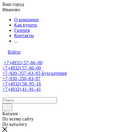
Ваш город
Иваново
О компании
Как купить
Галерея
Контакты
...
Войти
+7 (4932) 57‒66‒00
+7 (4932) 57‒66‒00
+7‒920‒357‒63‒65
Бухгалтерия
+7‒930‒350‒83‒97
+7 (4932) 58‒95‒16
+7 (4932) 41‒91‒41
Каталог
По всему сайту
По каталогу