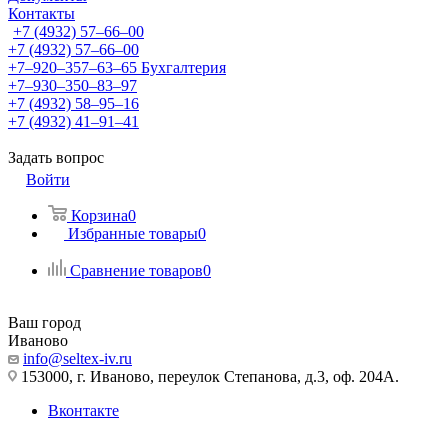
Контакты
+7 (4932) 57‒66‒00
+7 (4932) 57‒66‒00
+7‒920‒357‒63‒65
Бухгалтерия
+7‒930‒350‒83‒97
+7 (4932) 58‒95‒16
+7 (4932) 41‒91‒41
Задать вопрос
Войти
Корзина
0
Избранные товары
0
Сравнение товаров
0
Ваш город
Иваново
info@seltex-iv.ru
153000, г. Иваново, переулок Степанова, д.3, оф. 204А.
Вконтакте