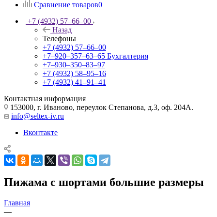
Сравнение товаров
0
+7 (4932) 57‒66‒00
Назад
Телефоны
+7 (4932) 57‒66‒00
+7‒920‒357‒63‒65
Бухгалтерия
+7‒930‒350‒83‒97
+7 (4932) 58‒95‒16
+7 (4932) 41‒91‒41
Контактная информация
153000, г. Иваново, переулок Степанова, д.3, оф. 204А.
info@seltex-iv.ru
Вконтакте
Пижама с шортами большие размеры
Главная
—