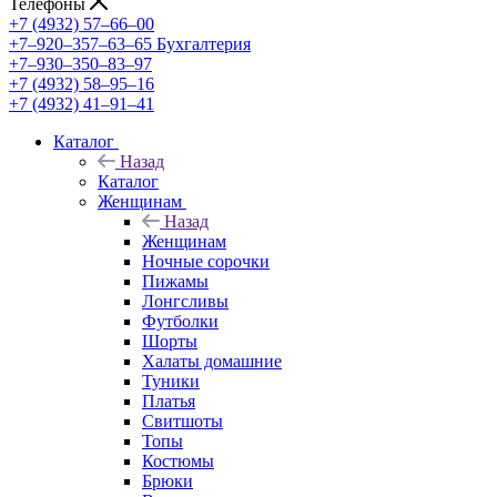
Телефоны
+7 (4932) 57‒66‒00
+7‒920‒357‒63‒65
Бухгалтерия
+7‒930‒350‒83‒97
+7 (4932) 58‒95‒16
+7 (4932) 41‒91‒41
Каталог
Назад
Каталог
Женщинам
Назад
Женщинам
Ночные сорочки
Пижамы
Лонгсливы
Футболки
Шорты
Халаты домашние
Туники
Платья
Свитшоты
Топы
Костюмы
Брюки