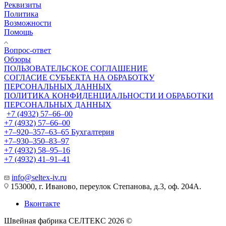
Реквизиты
Политика
Возможности
Помощь
Вопрос-ответ
Обзоры
ПОЛЬЗОВАТЕЛЬСКОЕ СОГЛАШЕНИЕ
СОГЛАСИЕ СУБЪЕКТА НА ОБРАБОТКУ
ПЕРСОНАЛЬНЫХ ДАННЫХ
ПОЛИТИКА КОНФИДЕНЦИАЛЬНОСТИ И ОБРАБОТКИ
ПЕРСОНАЛЬНЫХ ДАННЫХ
+7 (4932) 57‒66‒00
+7 (4932) 57‒66‒00
+7‒920‒357‒63‒65
Бухгалтерия
+7‒930‒350‒83‒97
+7 (4932) 58‒95‒16
+7 (4932) 41‒91‒41
info@seltex-iv.ru
153000, г. Иваново, переулок Степанова, д.3, оф. 204А.
Вконтакте
Швейная фабрика СЕЛТЕКС 2026 ©