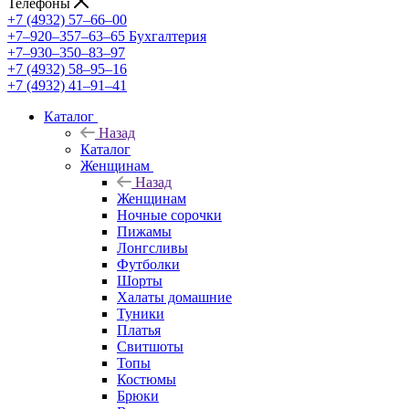
Телефоны
+7 (4932) 57‒66‒00
+7‒920‒357‒63‒65
Бухгалтерия
+7‒930‒350‒83‒97
+7 (4932) 58‒95‒16
+7 (4932) 41‒91‒41
Каталог
Назад
Каталог
Женщинам
Назад
Женщинам
Ночные сорочки
Пижамы
Лонгсливы
Футболки
Шорты
Халаты домашние
Туники
Платья
Свитшоты
Топы
Костюмы
Брюки