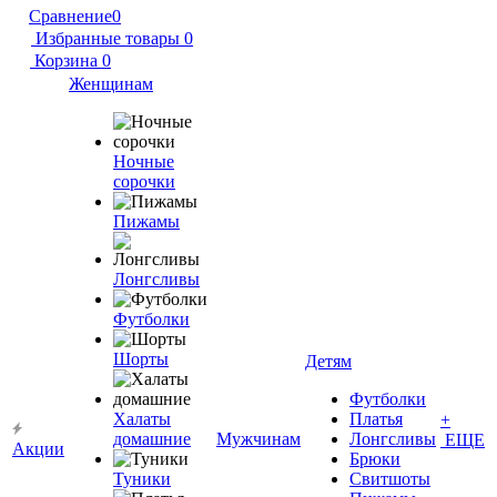
Сравнение
0
Избранные товары
0
Корзина
0
Женщинам
Ночные
сорочки
Пижамы
Лонгсливы
Футболки
Шорты
Детям
Футболки
Халаты
Платья
+
домашние
Мужчинам
Лонгсливы
ЕЩЕ
Акции
Брюки
Туники
Свитшоты