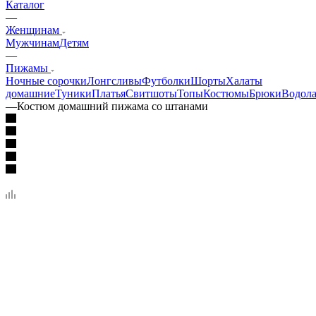
Каталог
—
Женщинам
Мужчинам
Детям
—
Пижамы
Ночные сорочки
Лонгсливы
Футболки
Шорты
Халаты
домашние
Туники
Платья
Свитшоты
Топы
Костюмы
Брюки
Водола
—
Костюм домашний пижама со штанами