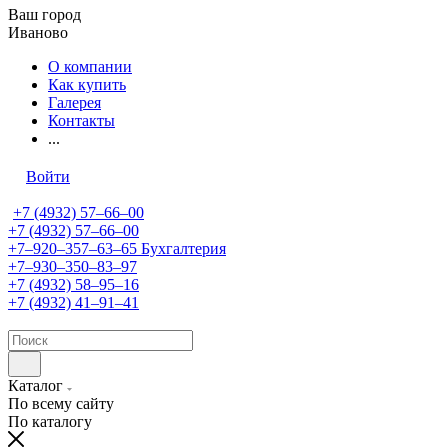
Ваш город
Иваново
О компании
Как купить
Галерея
Контакты
...
Войти
+7 (4932) 57‒66‒00
+7 (4932) 57‒66‒00
+7‒920‒357‒63‒65
Бухгалтерия
+7‒930‒350‒83‒97
+7 (4932) 58‒95‒16
+7 (4932) 41‒91‒41
Каталог
По всему сайту
По каталогу