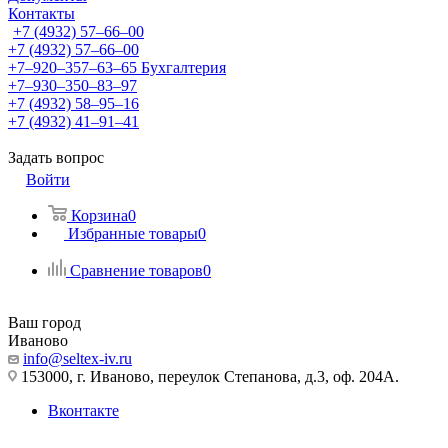
Контакты
+7 (4932) 57‒66‒00
+7 (4932) 57‒66‒00
+7‒920‒357‒63‒65
Бухгалтерия
+7‒930‒350‒83‒97
+7 (4932) 58‒95‒16
+7 (4932) 41‒91‒41
Задать вопрос
Войти
Корзина
0
Избранные товары
0
Сравнение товаров
0
Ваш город
Иваново
info@seltex-iv.ru
153000, г. Иваново, переулок Степанова, д.3, оф. 204А.
Вконтакте