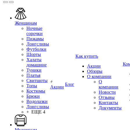
Женщинам
Ночные
сорочки
Пижамы
Лонгсливы
Футболки
Шорты
Как купить
Халаты
Ко
домашние
Акции
Туники
Обзоры
Платья
О компании
Свитшоты
О
Блог
Топы
Акции
компании
Костюмы
Новости
Брюки
Отзывы
Водолазки
Контакты
Лонгсливы
Документы
+ ЕЩЕ 4
Мужчинам