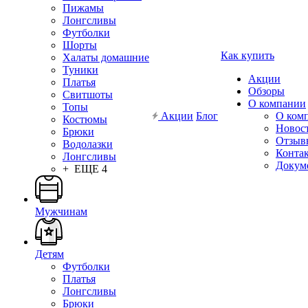
Пижамы
Лонгсливы
Футболки
Шорты
Как купить
Халаты домашние
Туники
Акции
Платья
Обзоры
Свитшоты
О компании
Топы
Акции
Блог
О ком
Костюмы
Новос
Брюки
Отзыв
Водолазки
Конта
Лонгсливы
Докум
+ ЕЩЕ 4
Мужчинам
Детям
Футболки
Платья
Лонгсливы
Брюки