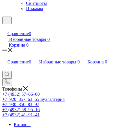
Свитшоты
Пижамы
Сравнение
0
Избранные товары
0
Корзина
0
Сравнение
0
Избранные товары
0
Корзина
0
Телефоны
+7 (4932) 57‒66‒00
+7‒920‒357‒63‒65
Бухгалтерия
+7‒930‒350‒83‒97
+7 (4932) 58‒95‒16
+7 (4932) 41‒91‒41
Каталог