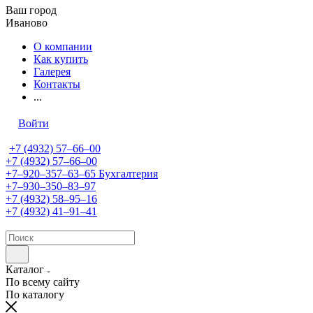
Ваш город
Иваново
О компании
Как купить
Галерея
Контакты
...
Войти
+7 (4932) 57‒66‒00
+7 (4932) 57‒66‒00
+7‒920‒357‒63‒65
Бухгалтерия
+7‒930‒350‒83‒97
+7 (4932) 58‒95‒16
+7 (4932) 41‒91‒41
Каталог
По всему сайту
По каталогу