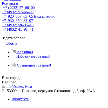
Контакты
+7 (4932) 57‒66‒00
+7 (4932) 57‒66‒00
+7‒920‒357‒63‒65
Бухгалтерия
+7‒930‒350‒83‒97
+7 (4932) 58‒95‒16
+7 (4932) 41‒91‒41
Задать вопрос
Войти
Корзина
0
Избранные товары
0
Сравнение товаров
0
Ваш город
Иваново
info@seltex-iv.ru
153000, г. Иваново, переулок Степанова, д.3, оф. 204А.
Вконтакте