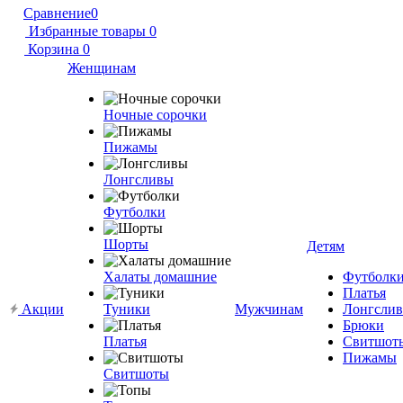
Сравнение
0
Избранные товары
0
Корзина
0
Женщинам
Ночные сорочки
Пижамы
Лонгсливы
Футболки
Шорты
Детям
Халаты домашние
Футболк
Платья
Акции
Туники
Мужчинам
Лонгсли
Брюки
Платья
Свитшот
Пижамы
Свитшоты