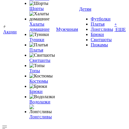
Шорты
Детям
Футболки
Халаты
Платья
+
домашние
Мужчинам
Лонгсливы
ЕЩЕ
Акции
Брюки
Туники
Свитшоты
Пижамы
Платья
Свитшоты
Топы
Костюмы
Брюки
Водолазки
Лонгсливы