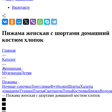
Вконтакте
Пижама женская с шортами домашний
костюм хлопок
Главная
—
Каталог
—
Женщинам
Мужчинам
Детям
—
Пижамы
Ночные сорочки
Лонгсливы
Футболки
Шорты
Халаты
домашние
Туники
Платья
Свитшоты
Топы
Костюмы
Брюки
Водола
—
Пижама женская с шортами домашний костюм хлопок