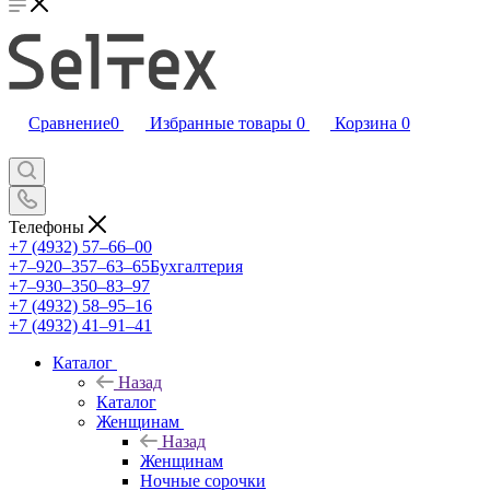
Сравнение
0
Избранные товары
0
Корзина
0
Телефоны
+7 (4932) 57‒66‒00
+7‒920‒357‒63‒65
Бухгалтерия
+7‒930‒350‒83‒97
+7 (4932) 58‒95‒16
+7 (4932) 41‒91‒41
Каталог
Назад
Каталог
Женщинам
Назад
Женщинам
Ночные сорочки