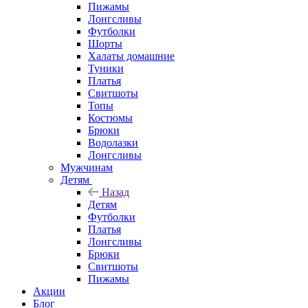
Пижамы
Лонгсливы
Футболки
Шорты
Халаты домашние
Туники
Платья
Свитшоты
Топы
Костюмы
Брюки
Водолазки
Лонгсливы
Мужчинам
Детям
Назад
Детям
Футболки
Платья
Лонгсливы
Брюки
Свитшоты
Пижамы
Акции
Блог