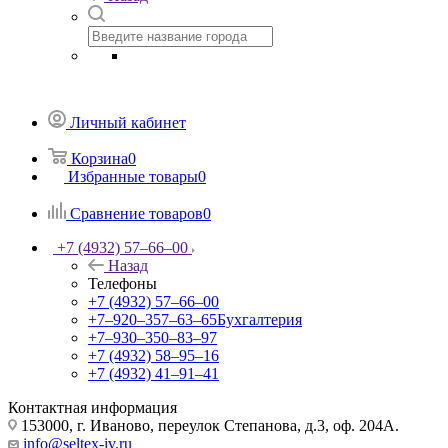
Личный кабинет
Корзина
0
Избранные товары
0
Сравнение товаров
0
+7 (4932) 57‒66‒00
Назад
Телефоны
+7 (4932) 57‒66‒00
+7‒920‒357‒63‒65
Бухгалтерия
+7‒930‒350‒83‒97
+7 (4932) 58‒95‒16
+7 (4932) 41‒91‒41
Контактная информация
153000, г. Иваново, переулок Степанова, д.3, оф. 204А.
info@seltex-iv.ru