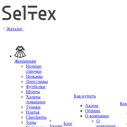
Каталог
Женщинам
Ночные
сорочки
Пижамы
Лонгсливы
Футболки
Шорты
Как купить
Халаты
домашние
Ко
Акции
Туники
Обзоры
Платья
О компании
Свитшоты
О
Топы
Блог
Акции
компании