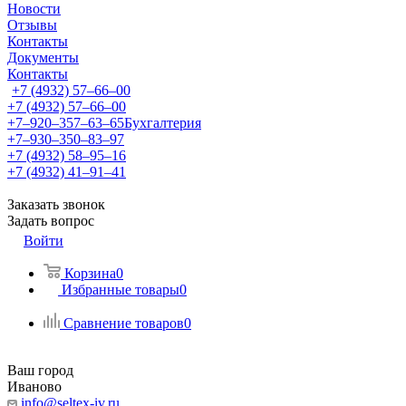
Новости
Отзывы
Контакты
Документы
Контакты
+7 (4932) 57‒66‒00
+7 (4932) 57‒66‒00
+7‒920‒357‒63‒65
Бухгалтерия
+7‒930‒350‒83‒97
+7 (4932) 58‒95‒16
+7 (4932) 41‒91‒41
Заказать звонок
Задать вопрос
Войти
Корзина
0
Избранные товары
0
Сравнение товаров
0
Ваш город
Иваново
info@seltex-iv.ru