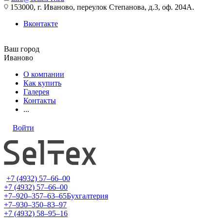
153000, г. Иваново, переулок Степанова, д.3, оф. 204А.
Вконтакте
Ваш город
Иваново
О компании
Как купить
Галерея
Контакты
...
Войти
+7 (4932) 57‒66‒00
+7 (4932) 57‒66‒00
+7‒920‒357‒63‒65
Бухгалтерия
+7‒930‒350‒83‒97
+7 (4932) 58‒95‒16