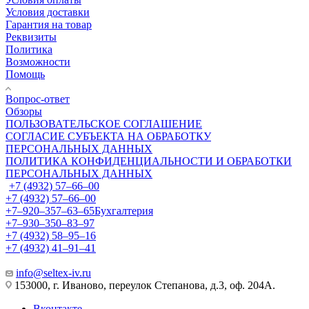
Условия доставки
Гарантия на товар
Реквизиты
Политика
Возможности
Помощь
Вопрос-ответ
Обзоры
ПОЛЬЗОВАТЕЛЬСКОЕ СОГЛАШЕНИЕ
СОГЛАСИЕ СУБЪЕКТА НА ОБРАБОТКУ
ПЕРСОНАЛЬНЫХ ДАННЫХ
ПОЛИТИКА КОНФИДЕНЦИАЛЬНОСТИ И ОБРАБОТКИ
ПЕРСОНАЛЬНЫХ ДАННЫХ
+7 (4932) 57‒66‒00
+7 (4932) 57‒66‒00
+7‒920‒357‒63‒65
Бухгалтерия
+7‒930‒350‒83‒97
+7 (4932) 58‒95‒16
+7 (4932) 41‒91‒41
info@seltex-iv.ru
153000, г. Иваново, переулок Степанова, д.3, оф. 204А.
Вконтакте