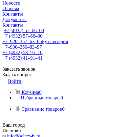
Новости
Отзывы
Контакты
Документы
Контакты
+7 (4932) 57‒66‒00
+7 (4932) 57‒66‒00
+7‒920‒357‒63‒65
Бухгалтерия
+7‒930‒350‒83‒97
+7 (4932) 58‒95‒16
+7 (4932) 41‒91‒41
Заказать звонок
Задать вопрос
Войти
Корзина
0
Избранные товары
0
Сравнение товаров
0
Ваш город
Иваново
info@seltex-iv.ru