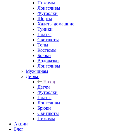
Пижамы
Лонгсливы
Футболки
Шорты
Халаты домашние
Туники
Платья
Свитшоты
Топы
Костюмы
Брюки
Водолазки
Лонгсливы
Мужчинам
Детям
Назад
Детям
Футболки
Платья
Лонгсливы
Брюки
Свитшоты
Пижамы
Акции
Блог