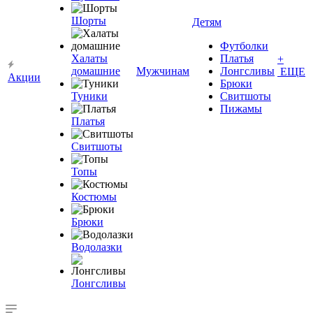
Шорты
Детям
Футболки
Халаты
Платья
+
домашние
Мужчинам
Лонгсливы
ЕЩЕ
Акции
Брюки
Туники
Свитшоты
Пижамы
Платья
Свитшоты
Топы
Костюмы
Брюки
Водолазки
Лонгсливы