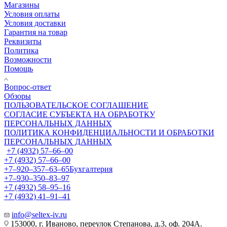
Магазины
Условия оплаты
Условия доставки
Гарантия на товар
Реквизиты
Политика
Возможности
Помощь
Вопрос-ответ
Обзоры
ПОЛЬЗОВАТЕЛЬСКОЕ СОГЛАШЕНИЕ
СОГЛАСИЕ СУБЪЕКТА НА ОБРАБОТКУ
ПЕРСОНАЛЬНЫХ ДАННЫХ
ПОЛИТИКА КОНФИДЕНЦИАЛЬНОСТИ И ОБРАБОТКИ
ПЕРСОНАЛЬНЫХ ДАННЫХ
+7 (4932) 57‒66‒00
+7 (4932) 57‒66‒00
+7‒920‒357‒63‒65
Бухгалтерия
+7‒930‒350‒83‒97
+7 (4932) 58‒95‒16
+7 (4932) 41‒91‒41
info@seltex-iv.ru
153000, г. Иваново, переулок Степанова, д.3, оф. 204А.