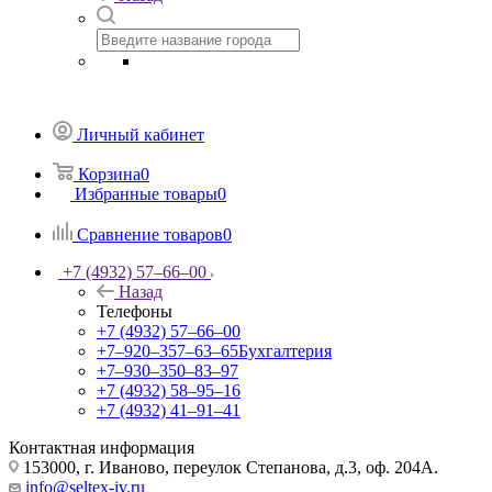
Личный кабинет
Корзина
0
Избранные товары
0
Сравнение товаров
0
+7 (4932) 57‒66‒00
Назад
Телефоны
+7 (4932) 57‒66‒00
+7‒920‒357‒63‒65
Бухгалтерия
+7‒930‒350‒83‒97
+7 (4932) 58‒95‒16
+7 (4932) 41‒91‒41
Контактная информация
153000, г. Иваново, переулок Степанова, д.3, оф. 204А.
info@seltex-iv.ru