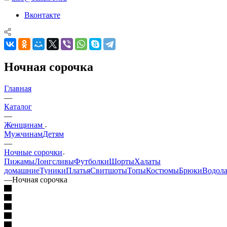
Вконтакте
Ночная сорочка
Главная
—
Каталог
—
Женщинам
Мужчинам
Детям
—
Ночные сорочки
Пижамы
Лонгсливы
Футболки
Шорты
Халаты
домашние
Туники
Платья
Свитшоты
Топы
Костюмы
Брюки
Водола
—
Ночная сорочка