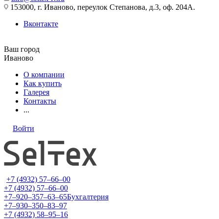
153000, г. Иваново, переулок Степанова, д.3, оф. 204А.
Вконтакте
Ваш город
Иваново
О компании
Как купить
Галерея
Контакты
...
Войти
+7 (4932) 57‒66‒00
+7 (4932) 57‒66‒00
+7‒920‒357‒63‒65
Бухгалтерия
+7‒930‒350‒83‒97
+7 (4932) 58‒95‒16