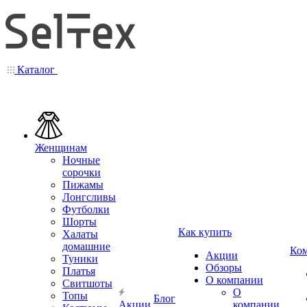
Каталог
Женщинам
Ночные
сорочки
Пижамы
Лонгсливы
Футболки
Шорты
Как купить
Халаты
домашние
Ко
Акции
Туники
Обзоры
Платья
О компании
Свитшоты
О
Топы
Блог
Акции
компании