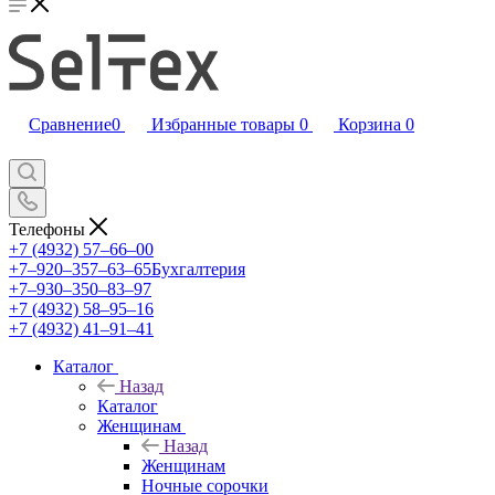
Сравнение
0
Избранные товары
0
Корзина
0
Телефоны
+7 (4932) 57‒66‒00
+7‒920‒357‒63‒65
Бухгалтерия
+7‒930‒350‒83‒97
+7 (4932) 58‒95‒16
+7 (4932) 41‒91‒41
Каталог
Назад
Каталог
Женщинам
Назад
Женщинам
Ночные сорочки