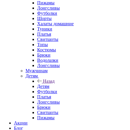
Пижамы
Лонгсливы
Футболки
Шорты
Халаты домашние
Туники
Платья
Свитшоты
Топы
Костюмы
Брюки
Водолазки
Лонгсливы
Мужчинам
Детям
Назад
Детям
Футболки
Платья
Лонгсливы
Брюки
Свитшоты
Пижамы
Акции
Блог