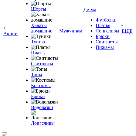
Шорты
Детям
Футболки
Халаты
Платья
+
домашние
Мужчинам
Лонгсливы
ЕЩЕ
Акции
Брюки
Туники
Свитшоты
Пижамы
Платья
Свитшоты
Топы
Костюмы
Брюки
Водолазки
Лонгсливы