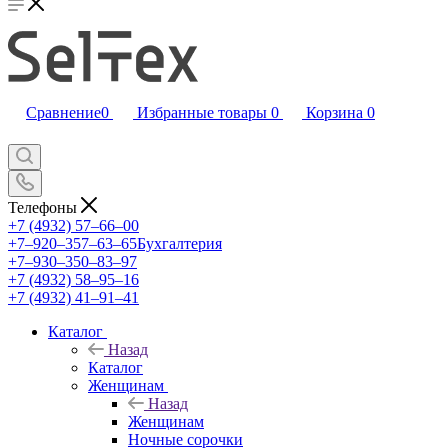
Сравнение
0
Избранные товары
0
Корзина
0
Телефоны
+7 (4932) 57‒66‒00
+7‒920‒357‒63‒65
Бухгалтерия
+7‒930‒350‒83‒97
+7 (4932) 58‒95‒16
+7 (4932) 41‒91‒41
Каталог
Назад
Каталог
Женщинам
Назад
Женщинам
Ночные сорочки