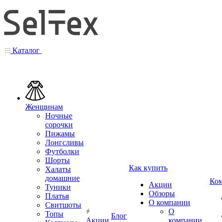
Каталог
Женщинам
Ночные
сорочки
Пижамы
Лонгсливы
Футболки
Шорты
Как купить
Халаты
домашние
Ко
Акции
Туники
Обзоры
Платья
О компании
Свитшоты
О
Топы
Блог
Акции
компании