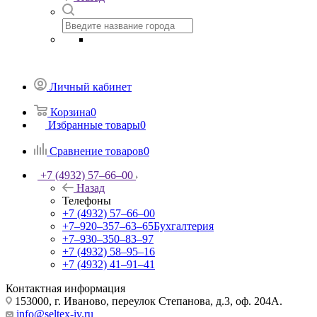
Личный кабинет
Корзина
0
Избранные товары
0
Сравнение товаров
0
+7 (4932) 57‒66‒00
Назад
Телефоны
+7 (4932) 57‒66‒00
+7‒920‒357‒63‒65
Бухгалтерия
+7‒930‒350‒83‒97
+7 (4932) 58‒95‒16
+7 (4932) 41‒91‒41
Контактная информация
153000, г. Иваново, переулок Степанова, д.3, оф. 204А.
info@seltex-iv.ru