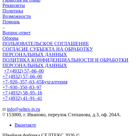
Реквизиты
Политика
Возможности
Помощь
Вопрос-ответ
Обзоры
ПОЛЬЗОВАТЕЛЬСКОЕ СОГЛАШЕНИЕ
СОГЛАСИЕ СУБЪЕКТА НА ОБРАБОТКУ
ПЕРСОНАЛЬНЫХ ДАННЫХ
ПОЛИТИКА КОНФИДЕНЦИАЛЬНОСТИ И ОБРАБОТКИ
ПЕРСОНАЛЬНЫХ ДАННЫХ
+7 (4932) 57‒66‒00
+7 (4932) 57‒66‒00
+7‒920‒357‒63‒65
Бухгалтерия
+7‒930‒350‒83‒97
+7 (4932) 58‒95‒16
+7 (4932) 41‒91‒41
info@seltex-iv.ru
153000, г. Иваново, переулок Степанова, д.3, оф. 204А.
Вконтакте
Швейная фабрика СЕЛТЕКС 2026 ©