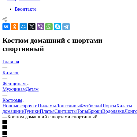
Вконтакте
Костюм домашний с шортами
спортивный
Главная
—
Каталог
—
Женщинам
Мужчинам
Детям
—
Костюмы
Ночные сорочки
Пижамы
Лонгсливы
Футболки
Шорты
Халаты
домашние
Туники
Платья
Свитшоты
Топы
Брюки
Водолазки
Лонг
—
Костюм домашний с шортами спортивный