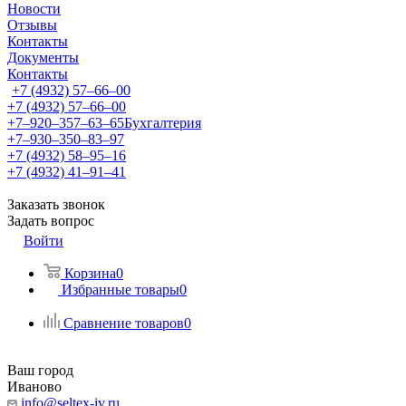
Новости
Отзывы
Контакты
Документы
Контакты
+7 (4932) 57‒66‒00
+7 (4932) 57‒66‒00
+7‒920‒357‒63‒65
Бухгалтерия
+7‒930‒350‒83‒97
+7 (4932) 58‒95‒16
+7 (4932) 41‒91‒41
Заказать звонок
Задать вопрос
Войти
Корзина
0
Избранные товары
0
Сравнение товаров
0
Ваш город
Иваново
info@seltex-iv.ru