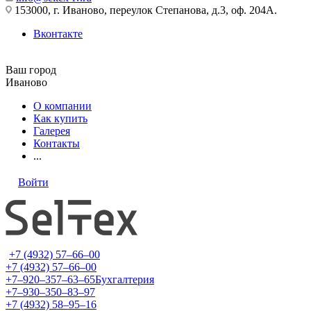
153000, г. Иваново, переулок Степанова, д.3, оф. 204А.
Вконтакте
Ваш город
Иваново
О компании
Как купить
Галерея
Контакты
...
Войти
+7 (4932) 57‒66‒00
+7 (4932) 57‒66‒00
+7‒920‒357‒63‒65
Бухгалтерия
+7‒930‒350‒83‒97
+7 (4932) 58‒95‒16