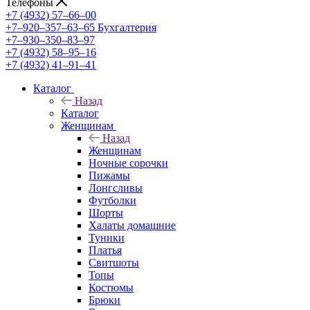
Телефоны
+7 (4932) 57‒66‒00
+7‒920‒357‒63‒65
Бухгалтерия
+7‒930‒350‒83‒97
+7 (4932) 58‒95‒16
+7 (4932) 41‒91‒41
Каталог
Назад
Каталог
Женщинам
Назад
Женщинам
Ночные сорочки
Пижамы
Лонгсливы
Футболки
Шорты
Халаты домашние
Туники
Платья
Свитшоты
Топы
Костюмы
Брюки