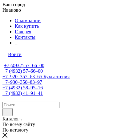
Ваш город
Иваново
О компании
Как купить
Галерея
Контакты
...
Войти
+7 (4932) 57‒66‒00
+7 (4932) 57‒66‒00
+7‒920‒357‒63‒65
Бухгалтерия
+7‒930‒350‒83‒97
+7 (4932) 58‒95‒16
+7 (4932) 41‒91‒41
Каталог
По всему сайту
По каталогу