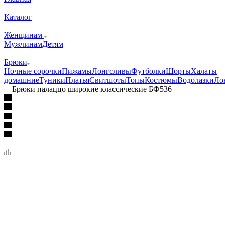
—
Каталог
—
Женщинам
Мужчинам
Детям
—
Брюки
Ночные сорочки
Пижамы
Лонгсливы
Футболки
Шорты
Халаты
домашние
Туники
Платья
Свитшоты
Топы
Костюмы
Водолазки
Ло
—
Брюки палаццо широкие классические БФ536