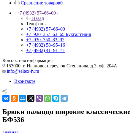
Сравнение товаров
0
+7 (4932) 57‒66‒00
Назад
Телефоны
+7 (4932) 57‒66‒00
+7‒920‒357‒63‒65
Бухгалтерия
+7‒930‒350‒83‒97
+7 (4932) 58‒95‒16
+7 (4932) 41‒91‒41
Контактная информация
153000, г. Иваново, переулок Степанова, д.3, оф. 204А.
info@seltex-iv.ru
Вконтакте
Брюки палаццо широкие классические
БФ536
Главная