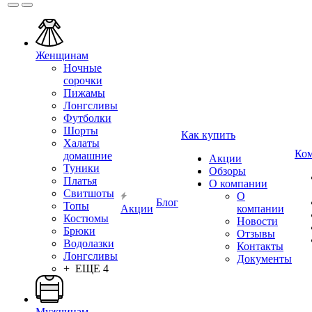
Женщинам
Ночные
сорочки
Пижамы
Лонгсливы
Футболки
Шорты
Как купить
Халаты
Ко
домашние
Акции
Туники
Обзоры
Платья
О компании
Свитшоты
О
Блог
Топы
Акции
компании
Костюмы
Новости
Брюки
Отзывы
Водолазки
Контакты
Лонгсливы
Документы
+ ЕЩЕ 4
Мужчинам