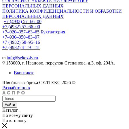
СОГЛАСИЕ СУБЪЕКТА НА ОБРАБОТКУ
ПЕРСОНАЛЬНЫХ ДАННЫХ
ПОЛИТИКА КОНФИДЕНЦИАЛЬНОСТИ И ОБРАБОТКИ
ПЕРСОНАЛЬНЫХ ДАННЫХ
+7 (4932) 57‒66‒00
+7 (4932) 57‒66‒00
+7‒920‒357‒63‒65
Бухгалтерия
+7‒930‒350‒83‒97
+7 (4932) 58‒95‒16
+7 (4932) 41‒91‒41
info@seltex-iv.ru
153000, г. Иваново, переулок Степанова, д.3, оф. 204А.
Вконтакте
Швейная фабрика СЕЛТЕКС 2026 ©
Разработано в
Найти
Каталог
По всему сайту
По каталогу