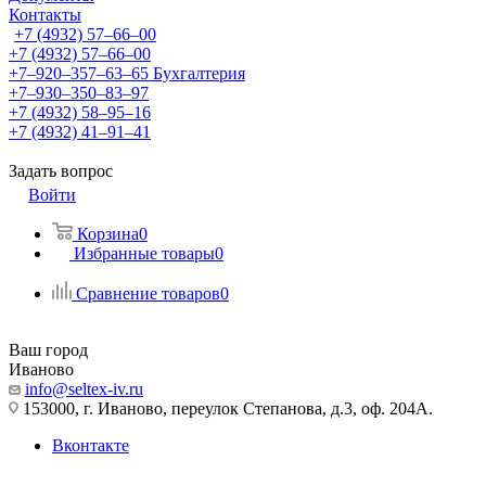
Контакты
+7 (4932) 57‒66‒00
+7 (4932) 57‒66‒00
+7‒920‒357‒63‒65
Бухгалтерия
+7‒930‒350‒83‒97
+7 (4932) 58‒95‒16
+7 (4932) 41‒91‒41
Задать вопрос
Войти
Корзина
0
Избранные товары
0
Сравнение товаров
0
Ваш город
Иваново
info@seltex-iv.ru
153000, г. Иваново, переулок Степанова, д.3, оф. 204А.
Вконтакте