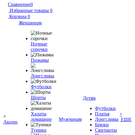
Сравнение
0
Избранные товары
0
Корзина
0
Женщинам
Ночные
сорочки
Пижамы
Лонгсливы
Футболки
Шорты
Детям
Футболки
Халаты
Платья
+
домашние
Мужчинам
Лонгсливы
ЕЩЕ
Акции
Брюки
Туники
Свитшоты