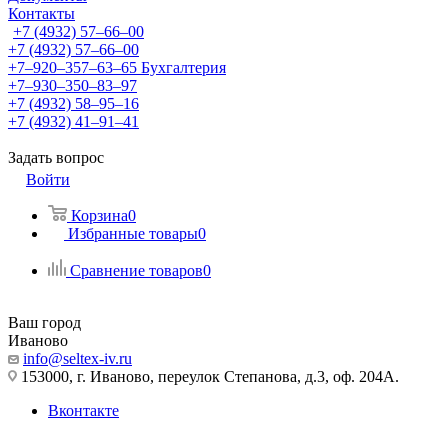
Контакты
+7 (4932) 57‒66‒00
+7 (4932) 57‒66‒00
+7‒920‒357‒63‒65
Бухгалтерия
+7‒930‒350‒83‒97
+7 (4932) 58‒95‒16
+7 (4932) 41‒91‒41
Задать вопрос
Войти
Корзина
0
Избранные товары
0
Сравнение товаров
0
Ваш город
Иваново
info@seltex-iv.ru
153000, г. Иваново, переулок Степанова, д.3, оф. 204А.
Вконтакте