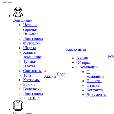
Женщинам
Ночные
сорочки
Пижамы
Лонгсливы
Футболки
Шорты
Как купить
Халаты
Ко
домашние
Акции
Туники
Обзоры
Платья
О компании
Свитшоты
О
Блог
Топы
Акции
компании
Костюмы
Новости
Брюки
Отзывы
Водолазки
Контакты
Лонгсливы
Документы
+ ЕЩЕ 4
Мужчинам