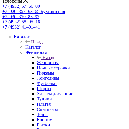
Телефоны
+7 (4932) 57‒66‒00
+7‒920‒357‒63‒65
Бухгалтерия
+7‒930‒350‒83‒97
+7 (4932) 58‒95‒16
+7 (4932) 41‒91‒41
Каталог
Назад
Каталог
Женщинам
Назад
Женщинам
Ночные сорочки
Пижамы
Лонгсливы
Футболки
Шорты
Халаты домашние
Туники
Платья
Свитшоты
Топы
Костюмы
Брюки