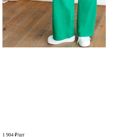
1 904
₽
/шт