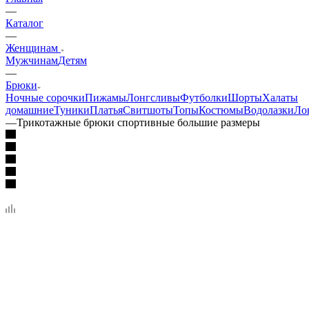
—
Каталог
—
Женщинам
Мужчинам
Детям
—
Брюки
Ночные сорочки
Пижамы
Лонгсливы
Футболки
Шорты
Халаты
домашние
Туники
Платья
Свитшоты
Топы
Костюмы
Водолазки
Ло
—
Трикотажные брюки спортивные большие размеры