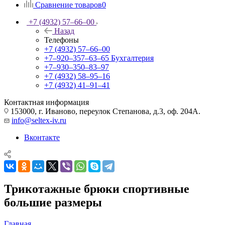
Сравнение товаров
0
+7 (4932) 57‒66‒00
Назад
Телефоны
+7 (4932) 57‒66‒00
+7‒920‒357‒63‒65
Бухгалтерия
+7‒930‒350‒83‒97
+7 (4932) 58‒95‒16
+7 (4932) 41‒91‒41
Контактная информация
153000, г. Иваново, переулок Степанова, д.3, оф. 204А.
info@seltex-iv.ru
Вконтакте
Трикотажные брюки спортивные
большие размеры
Главная