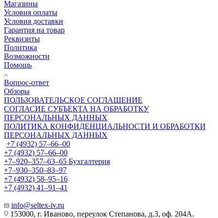
Магазины
Условия оплаты
Условия доставки
Гарантия на товар
Реквизиты
Политика
Возможности
Помощь
Вопрос-ответ
Обзоры
ПОЛЬЗОВАТЕЛЬСКОЕ СОГЛАШЕНИЕ
СОГЛАСИЕ СУБЪЕКТА НА ОБРАБОТКУ
ПЕРСОНАЛЬНЫХ ДАННЫХ
ПОЛИТИКА КОНФИДЕНЦИАЛЬНОСТИ И ОБРАБОТКИ
ПЕРСОНАЛЬНЫХ ДАННЫХ
+7 (4932) 57‒66‒00
+7 (4932) 57‒66‒00
+7‒920‒357‒63‒65
Бухгалтерия
+7‒930‒350‒83‒97
+7 (4932) 58‒95‒16
+7 (4932) 41‒91‒41
info@seltex-iv.ru
153000, г. Иваново, переулок Степанова, д.3, оф. 204А.