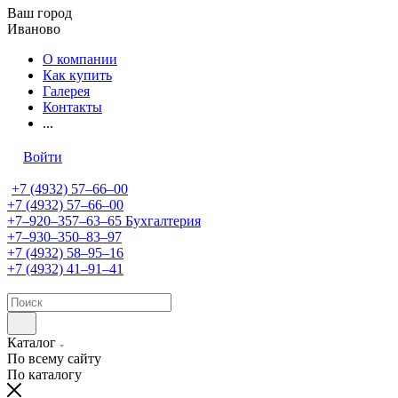
Ваш город
Иваново
О компании
Как купить
Галерея
Контакты
...
Войти
+7 (4932) 57‒66‒00
+7 (4932) 57‒66‒00
+7‒920‒357‒63‒65
Бухгалтерия
+7‒930‒350‒83‒97
+7 (4932) 58‒95‒16
+7 (4932) 41‒91‒41
Каталог
По всему сайту
По каталогу