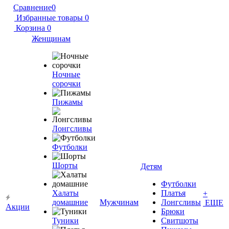
Сравнение
0
Избранные товары
0
Корзина
0
Женщинам
Ночные
сорочки
Пижамы
Лонгсливы
Футболки
Шорты
Детям
Футболки
Халаты
Платья
+
домашние
Мужчинам
Лонгсливы
ЕЩЕ
Акции
Брюки
Туники
Свитшоты