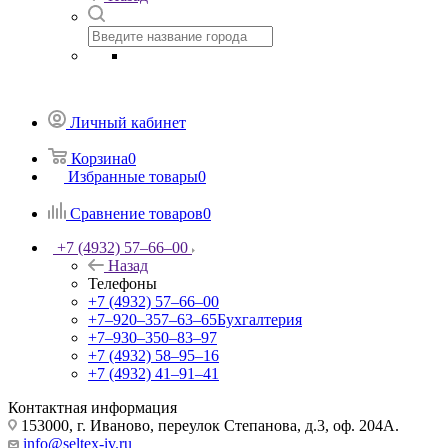
Личный кабинет
Корзина
0
Избранные товары
0
Сравнение товаров
0
+7 (4932) 57‒66‒00
Назад
Телефоны
+7 (4932) 57‒66‒00
+7‒920‒357‒63‒65
Бухгалтерия
+7‒930‒350‒83‒97
+7 (4932) 58‒95‒16
+7 (4932) 41‒91‒41
Контактная информация
153000, г. Иваново, переулок Степанова, д.3, оф. 204А.
info@seltex-iv.ru