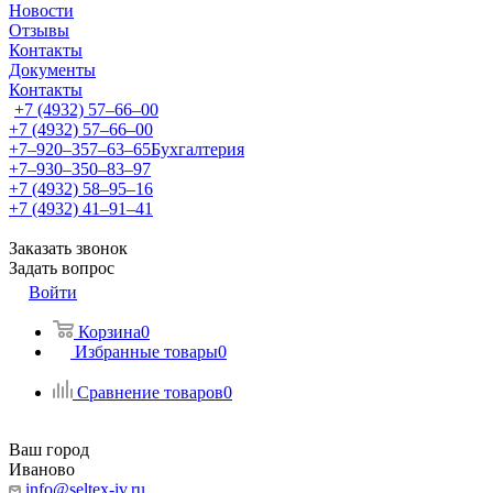
Новости
Отзывы
Контакты
Документы
Контакты
+7 (4932) 57‒66‒00
+7 (4932) 57‒66‒00
+7‒920‒357‒63‒65
Бухгалтерия
+7‒930‒350‒83‒97
+7 (4932) 58‒95‒16
+7 (4932) 41‒91‒41
Заказать звонок
Задать вопрос
Войти
Корзина
0
Избранные товары
0
Сравнение товаров
0
Ваш город
Иваново
info@seltex-iv.ru