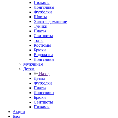
Пижамы
Лонгсливы
Футболки
Шорты
Халаты домашние
Туники
Платья
Свитшоты
Топы
Костюмы
Брюки
Водолазки
Лонгсливы
Мужчинам
Детям
Назад
Детям
Футболки
Платья
Лонгсливы
Брюки
Свитшоты
Пижамы
Акции
Блог