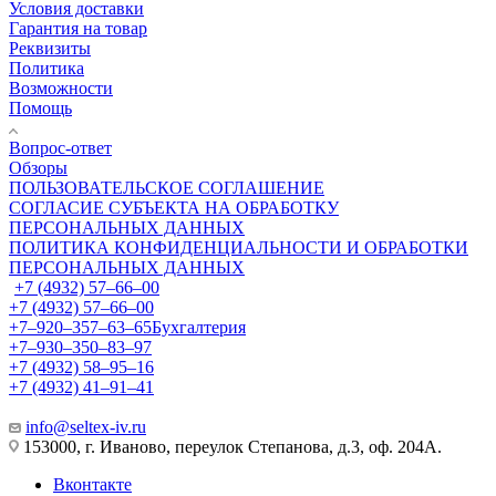
Условия доставки
Гарантия на товар
Реквизиты
Политика
Возможности
Помощь
Вопрос-ответ
Обзоры
ПОЛЬЗОВАТЕЛЬСКОЕ СОГЛАШЕНИЕ
СОГЛАСИЕ СУБЪЕКТА НА ОБРАБОТКУ
ПЕРСОНАЛЬНЫХ ДАННЫХ
ПОЛИТИКА КОНФИДЕНЦИАЛЬНОСТИ И ОБРАБОТКИ
ПЕРСОНАЛЬНЫХ ДАННЫХ
+7 (4932) 57‒66‒00
+7 (4932) 57‒66‒00
+7‒920‒357‒63‒65
Бухгалтерия
+7‒930‒350‒83‒97
+7 (4932) 58‒95‒16
+7 (4932) 41‒91‒41
info@seltex-iv.ru
153000, г. Иваново, переулок Степанова, д.3, оф. 204А.
Вконтакте