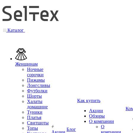
Каталог
Женщинам
Ночные
сорочки
Пижамы
Лонгсливы
Футболки
Шорты
Как купить
Халаты
домашние
Ко
Акции
Туники
Обзоры
Платья
О компании
Свитшоты
О
Топы
Блог
Акции
компании