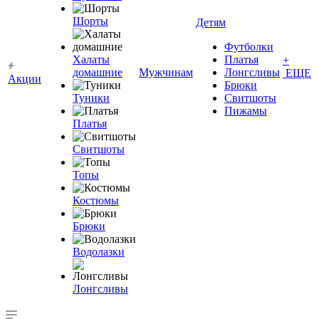
Шорты
Детям
Футболки
Халаты
Платья
+
домашние
Мужчинам
Лонгсливы
ЕЩЕ
Акции
Брюки
Туники
Свитшоты
Пижамы
Платья
Свитшоты
Топы
Костюмы
Брюки
Водолазки
Лонгсливы