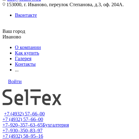
153000, г. Иваново, переулок Степанова, д.3, оф. 204А.
Вконтакте
Ваш город
Иваново
О компании
Как купить
Галерея
Контакты
...
Войти
+7 (4932) 57‒66‒00
+7 (4932) 57‒66‒00
+7‒920‒357‒63‒65
Бухгалтерия
+7‒930‒350‒83‒97
+7 (4932) 58‒95‒16