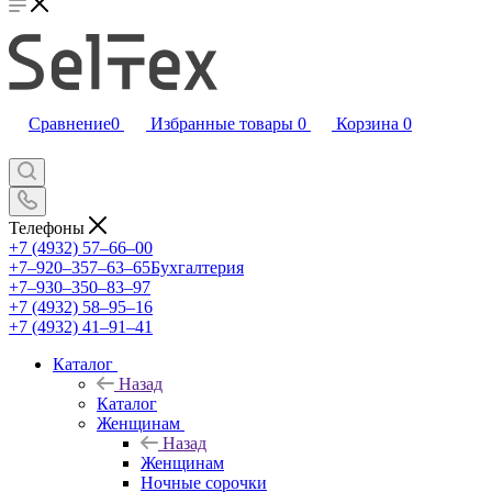
Сравнение
0
Избранные товары
0
Корзина
0
Телефоны
+7 (4932) 57‒66‒00
+7‒920‒357‒63‒65
Бухгалтерия
+7‒930‒350‒83‒97
+7 (4932) 58‒95‒16
+7 (4932) 41‒91‒41
Каталог
Назад
Каталог
Женщинам
Назад
Женщинам
Ночные сорочки