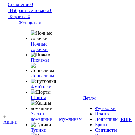
Сравнение
0
Избранные товары
0
Корзина
0
Женщинам
Ночные
сорочки
Пижамы
Лонгсливы
Футболки
Шорты
Детям
Футболки
Халаты
Платья
+
домашние
Мужчинам
Лонгсливы
ЕЩЕ
Акции
Брюки
Туники
Свитшоты