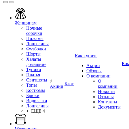
Женщинам
Ночные
сорочки
Пижамы
Лонгсливы
Футболки
Шорты
Как купить
Халаты
Ко
домашние
Акции
Туники
Обзоры
Платья
О компании
Свитшоты
О
Блог
Топы
Акции
компании
Костюмы
Новости
Брюки
Отзывы
Водолазки
Контакты
Лонгсливы
Документы
+ ЕЩЕ 4
Мужчинам