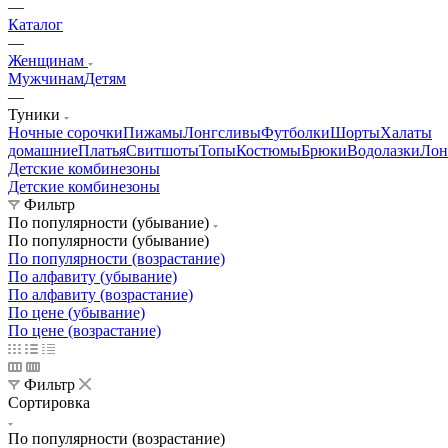
—
Каталог
—
Женщинам
Мужчинам
Детям
—
Туники
Ночные сорочки
Пижамы
Лонгсливы
Футболки
Шорты
Халаты
домашние
Платья
Свитшоты
Топы
Костюмы
Брюки
Водолазки
Лон
Детские комбинезоны
Детские комбинезоны
Фильтр
По популярности (убывание)
По популярности (убывание)
По популярности (возрастание)
По алфавиту (убывание)
По алфавиту (возрастание)
По цене (убывание)
По цене (возрастание)
Фильтр
Сортировка
По популярности (возрастание)