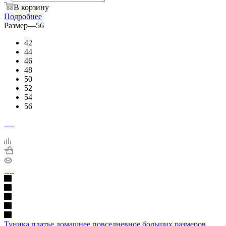
В корзину
Подробнее
Размер
—
56
42
44
46
48
50
52
54
56
Туника платье домашнее повседневное больших размеров