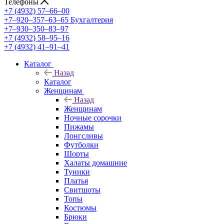
Телефоны
+7 (4932) 57‒66‒00
+7‒920‒357‒63‒65
Бухгалтерия
+7‒930‒350‒83‒97
+7 (4932) 58‒95‒16
+7 (4932) 41‒91‒41
Каталог
Назад
Каталог
Женщинам
Назад
Женщинам
Ночные сорочки
Пижамы
Лонгсливы
Футболки
Шорты
Халаты домашние
Туники
Платья
Свитшоты
Топы
Костюмы
Брюки