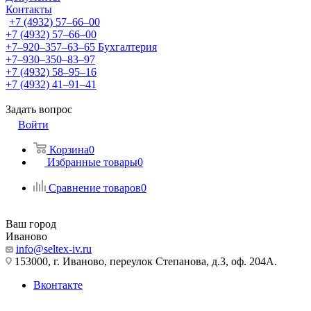
Контакты
+7 (4932) 57‒66‒00
+7 (4932) 57‒66‒00
+7‒920‒357‒63‒65
Бухгалтерия
+7‒930‒350‒83‒97
+7 (4932) 58‒95‒16
+7 (4932) 41‒91‒41
Задать вопрос
Войти
Корзина
0
Избранные товары
0
Сравнение товаров
0
Ваш город
Иваново
info@seltex-iv.ru
153000, г. Иваново, переулок Степанова, д.3, оф. 204А.
Вконтакте