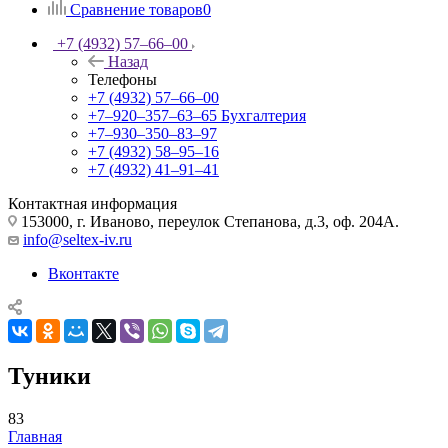
Сравнение товаров
0
+7 (4932) 57‒66‒00
Назад
Телефоны
+7 (4932) 57‒66‒00
+7‒920‒357‒63‒65
Бухгалтерия
+7‒930‒350‒83‒97
+7 (4932) 58‒95‒16
+7 (4932) 41‒91‒41
Контактная информация
153000, г. Иваново, переулок Степанова, д.3, оф. 204А.
info@seltex-iv.ru
Вконтакте
Туники
83
Главная