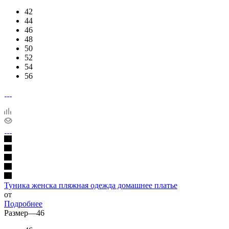
42
44
46
48
50
52
54
56
Туника женска пляжная одежда домашнее платье
от
Подробнее
Размер
—
46