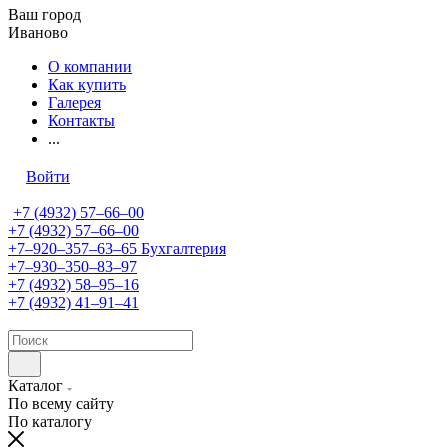
Ваш город
Иваново
О компании
Как купить
Галерея
Контакты
...
Войти
+7 (4932) 57‒66‒00
+7 (4932) 57‒66‒00
+7‒920‒357‒63‒65
Бухгалтерия
+7‒930‒350‒83‒97
+7 (4932) 58‒95‒16
+7 (4932) 41‒91‒41
Каталог
По всему сайту
По каталогу