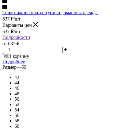
Трикотажное платье туника домашняя одежда
637
₽
/шт
Варианты цен
637
₽
/шт
Подробности
от
637 ₽
В корзину
Подробнее
Размер
—
60
42
44
46
48
50
52
54
56
58
60