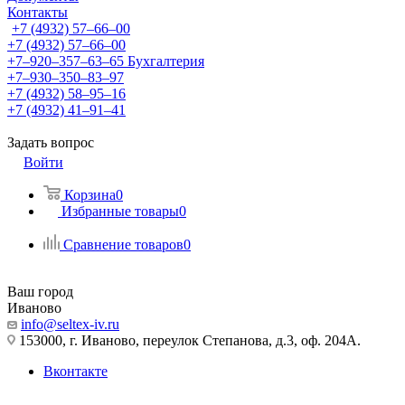
Контакты
+7 (4932) 57‒66‒00
+7 (4932) 57‒66‒00
+7‒920‒357‒63‒65
Бухгалтерия
+7‒930‒350‒83‒97
+7 (4932) 58‒95‒16
+7 (4932) 41‒91‒41
Задать вопрос
Войти
Корзина
0
Избранные товары
0
Сравнение товаров
0
Ваш город
Иваново
info@seltex-iv.ru
153000, г. Иваново, переулок Степанова, д.3, оф. 204А.
Вконтакте