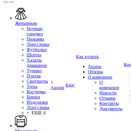
Женщинам
Ночные
сорочки
Пижамы
Лонгсливы
Футболки
Шорты
Как купить
Халаты
Ко
домашние
Акции
Туники
Обзоры
Платья
О компании
Свитшоты
О
Блог
Топы
Акции
компании
Костюмы
Новости
Брюки
Отзывы
Водолазки
Контакты
Лонгсливы
Документы
+ ЕЩЕ 4
Мужчинам