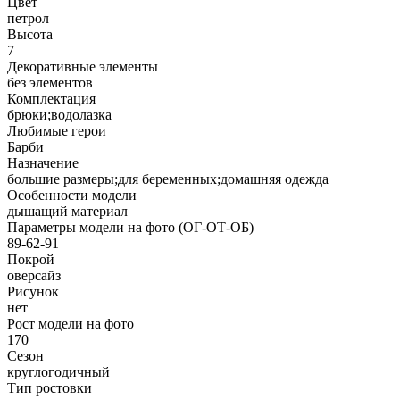
Цвет
петрол
Высота
7
Декоративные элементы
без элементов
Комплектация
брюки;водолазка
Любимые герои
Барби
Назначение
большие размеры;для беременных;домашняя одежда
Особенности модели
дышащий материал
Параметры модели на фото (ОГ-ОТ-ОБ)
89-62-91
Покрой
оверсайз
Рисунок
нет
Рост модели на фото
170
Сезон
круглогодичный
Тип ростовки