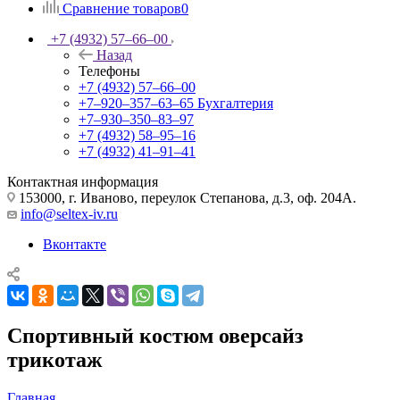
Сравнение товаров
0
+7 (4932) 57‒66‒00
Назад
Телефоны
+7 (4932) 57‒66‒00
+7‒920‒357‒63‒65
Бухгалтерия
+7‒930‒350‒83‒97
+7 (4932) 58‒95‒16
+7 (4932) 41‒91‒41
Контактная информация
153000, г. Иваново, переулок Степанова, д.3, оф. 204А.
info@seltex-iv.ru
Вконтакте
Спортивный костюм оверсайз
трикотаж
Главная