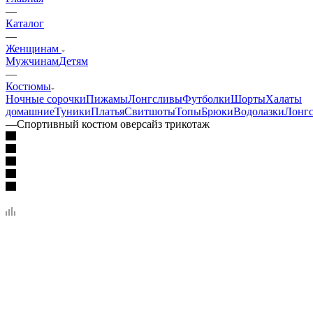
—
Каталог
—
Женщинам
Мужчинам
Детям
—
Костюмы
Ночные сорочки
Пижамы
Лонгсливы
Футболки
Шорты
Халаты
домашние
Туники
Платья
Свитшоты
Топы
Брюки
Водолазки
Лонг
—
Спортивный костюм оверсайз трикотаж