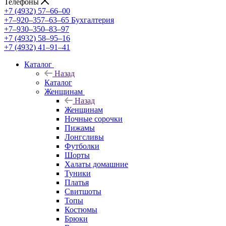
Телефоны
+7 (4932) 57‒66‒00
+7‒920‒357‒63‒65
Бухгалтерия
+7‒930‒350‒83‒97
+7 (4932) 58‒95‒16
+7 (4932) 41‒91‒41
Каталог
Назад
Каталог
Женщинам
Назад
Женщинам
Ночные сорочки
Пижамы
Лонгсливы
Футболки
Шорты
Халаты домашние
Туники
Платья
Свитшоты
Топы
Костюмы
Брюки