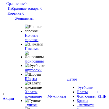
Сравнение
0
Избранные товары
0
Корзина
0
Женщинам
Ночные
сорочки
Пижамы
Лонгсливы
Футболки
Шорты
Детям
Футболки
Халаты
Платья
+
домашние
Мужчинам
Лонгсливы
ЕЩЕ
Акции
Брюки
Туники
Свитшоты