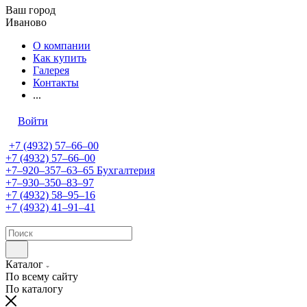
Ваш город
Иваново
О компании
Как купить
Галерея
Контакты
...
Войти
+7 (4932) 57‒66‒00
+7 (4932) 57‒66‒00
+7‒920‒357‒63‒65
Бухгалтерия
+7‒930‒350‒83‒97
+7 (4932) 58‒95‒16
+7 (4932) 41‒91‒41
Каталог
По всему сайту
По каталогу