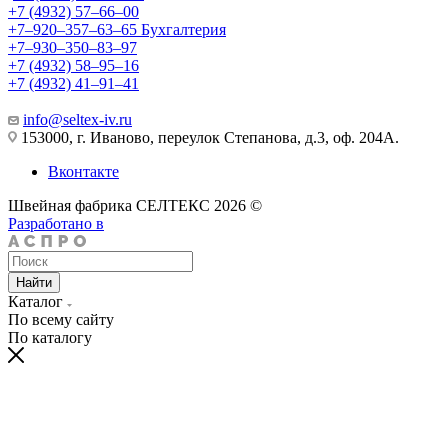
+7 (4932) 57‒66‒00
+7‒920‒357‒63‒65
Бухгалтерия
+7‒930‒350‒83‒97
+7 (4932) 58‒95‒16
+7 (4932) 41‒91‒41
info@seltex-iv.ru
153000, г. Иваново, переулок Степанова, д.3, оф. 204А.
Вконтакте
Швейная фабрика СЕЛТЕКС 2026 ©
Разработано в
Найти
Каталог
По всему сайту
По каталогу