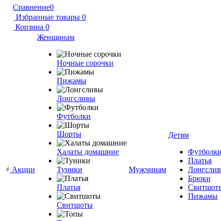
Сравнение
0
Избранные товары
0
Корзина
0
Женщинам
Ночные сорочки
Пижамы
Лонгсливы
Футболки
Шорты
Детям
Халаты домашние
Футболк
Платья
Акции
Туники
Мужчинам
Лонгсли
Брюки
Платья
Свитшот
Пижамы
Свитшоты