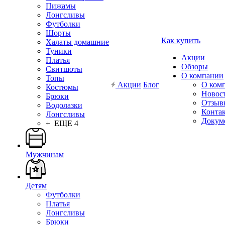
Пижамы
Лонгсливы
Футболки
Шорты
Как купить
Халаты домашние
Туники
Акции
Платья
Обзоры
Свитшоты
О компании
Топы
Акции
Блог
О ком
Костюмы
Новос
Брюки
Отзыв
Водолазки
Конта
Лонгсливы
Докум
+ ЕЩЕ 4
Мужчинам
Детям
Футболки
Платья
Лонгсливы
Брюки