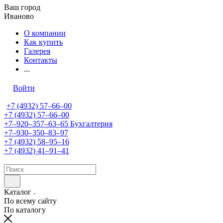
Ваш город
Иваново
О компании
Как купить
Галерея
Контакты
...
Войти
+7 (4932) 57‒66‒00
+7 (4932) 57‒66‒00
+7‒920‒357‒63‒65
Бухгалтерия
+7‒930‒350‒83‒97
+7 (4932) 58‒95‒16
+7 (4932) 41‒91‒41
Каталог
По всему сайту
По каталогу