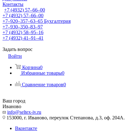
Контакты
+7 (4932) 57‒66‒00
+7 (4932) 57‒66‒00
+7‒920‒357‒63‒65
Бухгалтерия
+7‒930‒350‒83‒97
+7 (4932) 58‒95‒16
+7 (4932) 41‒91‒41
Задать вопрос
Войти
Корзина
0
Избранные товары
0
Сравнение товаров
0
Ваш город
Иваново
info@seltex-iv.ru
153000, г. Иваново, переулок Степанова, д.3, оф. 204А.
Вконтакте