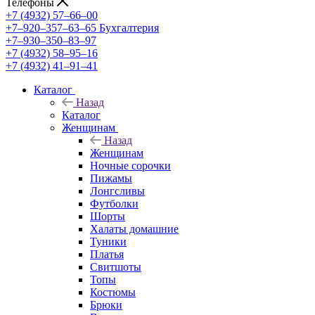
Телефоны
+7 (4932) 57‒66‒00
+7‒920‒357‒63‒65
Бухгалтерия
+7‒930‒350‒83‒97
+7 (4932) 58‒95‒16
+7 (4932) 41‒91‒41
Каталог
Назад
Каталог
Женщинам
Назад
Женщинам
Ночные сорочки
Пижамы
Лонгсливы
Футболки
Шорты
Халаты домашние
Туники
Платья
Свитшоты
Топы
Костюмы
Брюки