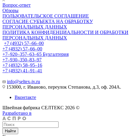
Вопрос-ответ
Обзоры
ПОЛЬЗОВАТЕЛЬСКОЕ СОГЛАШЕНИЕ
СОГЛАСИЕ СУБЪЕКТА НА ОБРАБОТКУ
ПЕРСОНАЛЬНЫХ ДАННЫХ
ПОЛИТИКА КОНФИДЕНЦИАЛЬНОСТИ И ОБРАБОТКИ
ПЕРСОНАЛЬНЫХ ДАННЫХ
+7 (4932) 57‒66‒00
+7 (4932) 57‒66‒00
+7‒920‒357‒63‒65
Бухгалтерия
+7‒930‒350‒83‒97
+7 (4932) 58‒95‒16
+7 (4932) 41‒91‒41
info@seltex-iv.ru
153000, г. Иваново, переулок Степанова, д.3, оф. 204А.
Вконтакте
Швейная фабрика СЕЛТЕКС 2026 ©
Разработано в
Найти