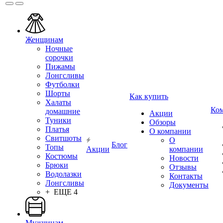
Женщинам
Ночные
сорочки
Пижамы
Лонгсливы
Футболки
Шорты
Как купить
Халаты
Ко
домашние
Акции
Туники
Обзоры
Платья
О компании
Свитшоты
О
Блог
Топы
Акции
компании
Костюмы
Новости
Брюки
Отзывы
Водолазки
Контакты
Лонгсливы
Документы
+ ЕЩЕ 4
Мужчинам