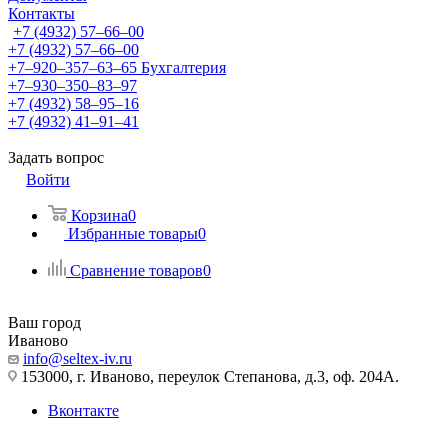
Контакты
+7 (4932) 57‒66‒00
+7 (4932) 57‒66‒00
+7‒920‒357‒63‒65
Бухгалтерия
+7‒930‒350‒83‒97
+7 (4932) 58‒95‒16
+7 (4932) 41‒91‒41
Задать вопрос
Войти
Корзина
0
Избранные товары
0
Сравнение товаров
0
Ваш город
Иваново
info@seltex-iv.ru
153000, г. Иваново, переулок Степанова, д.3, оф. 204А.
Вконтакте