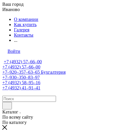
Ваш город
Иваново
О компании
Как купить
Галерея
Контакты
...
Войти
+7 (4932) 57‒66‒00
+7 (4932) 57‒66‒00
+7‒920‒357‒63‒65
Бухгалтерия
+7‒930‒350‒83‒97
+7 (4932) 58‒95‒16
+7 (4932) 41‒91‒41
Каталог
По всему сайту
По каталогу