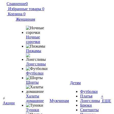
Сравнение
0
Избранные товары
0
Корзина
0
Женщинам
Ночные
сорочки
Пижамы
Лонгсливы
Футболки
Шорты
Детям
Футболки
Халаты
Платья
+
домашние
Мужчинам
Лонгсливы
ЕЩЕ
Акции
Брюки
Туники
Свитшоты