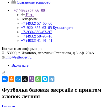
Сравнение товаров
0
+7 (4932) 57‒66‒00
Назад
Телефоны
+7 (4932) 57‒66‒00
+7‒920‒357‒63‒65
Бухгалтерия
+7‒930‒350‒83‒97
+7 (4932) 58‒95‒16
+7 (4932) 41‒91‒41
Контактная информация
153000, г. Иваново, переулок Степанова, д.3, оф. 204А.
info@seltex-iv.ru
Вконтакте
Футболка базовая оверсайз с принтом
хлопок летняя
Главная