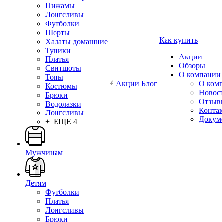
Пижамы
Лонгсливы
Футболки
Шорты
Как купить
Халаты домашние
Туники
Акции
Платья
Обзоры
Свитшоты
О компании
Топы
Акции
Блог
О ком
Костюмы
Новос
Брюки
Отзыв
Водолазки
Конта
Лонгсливы
Докум
+ ЕЩЕ 4
Мужчинам
Детям
Футболки
Платья
Лонгсливы
Брюки