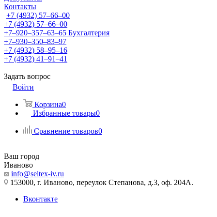
Контакты
+7 (4932) 57‒66‒00
+7 (4932) 57‒66‒00
+7‒920‒357‒63‒65
Бухгалтерия
+7‒930‒350‒83‒97
+7 (4932) 58‒95‒16
+7 (4932) 41‒91‒41
Задать вопрос
Войти
Корзина
0
Избранные товары
0
Сравнение товаров
0
Ваш город
Иваново
info@seltex-iv.ru
153000, г. Иваново, переулок Степанова, д.3, оф. 204А.
Вконтакте