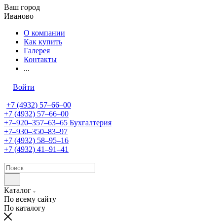
Ваш город
Иваново
О компании
Как купить
Галерея
Контакты
...
Войти
+7 (4932) 57‒66‒00
+7 (4932) 57‒66‒00
+7‒920‒357‒63‒65
Бухгалтерия
+7‒930‒350‒83‒97
+7 (4932) 58‒95‒16
+7 (4932) 41‒91‒41
Каталог
По всему сайту
По каталогу