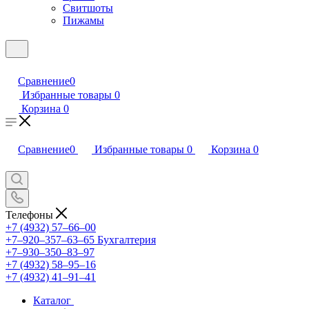
Свитшоты
Пижамы
Сравнение
0
Избранные товары
0
Корзина
0
Сравнение
0
Избранные товары
0
Корзина
0
Телефоны
+7 (4932) 57‒66‒00
+7‒920‒357‒63‒65
Бухгалтерия
+7‒930‒350‒83‒97
+7 (4932) 58‒95‒16
+7 (4932) 41‒91‒41
Каталог