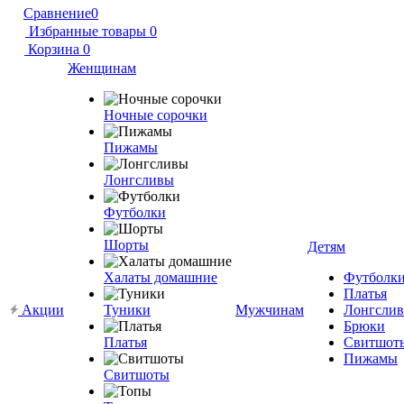
Сравнение
0
Избранные товары
0
Корзина
0
Женщинам
Ночные сорочки
Пижамы
Лонгсливы
Футболки
Шорты
Детям
Халаты домашние
Футболк
Платья
Акции
Туники
Мужчинам
Лонгсли
Брюки
Платья
Свитшот
Пижамы
Свитшоты