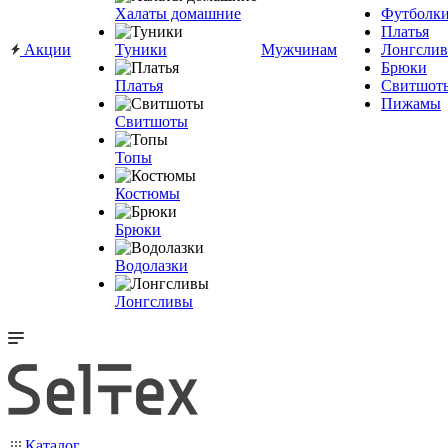
Халаты домашние
Футболк
Платья
Акции
Туники
Мужчинам
Лонгсли
Брюки
Платья
Свитшот
Пижамы
Свитшоты
Топы
Костюмы
Брюки
Водолазки
Лонгсливы
Каталог