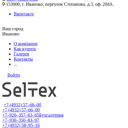
153000, г. Иваново, переулок Степанова, д.3, оф. 204А.
Вконтакте
Ваш город
Иваново
О компании
Как купить
Галерея
Контакты
...
Войти
+7 (4932) 57‒66‒00
+7 (4932) 57‒66‒00
+7‒920‒357‒63‒65
Бухгалтерия
+7‒930‒350‒83‒97
+7 (4932) 58‒95‒16