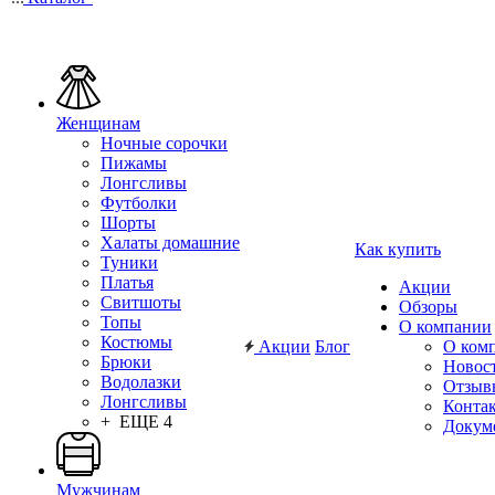
Женщинам
Ночные сорочки
Пижамы
Лонгсливы
Футболки
Шорты
Халаты домашние
Как купить
Туники
Платья
Акции
Свитшоты
Обзоры
Топы
О компании
Костюмы
Акции
Блог
О ком
Брюки
Новос
Водолазки
Отзыв
Лонгсливы
Конта
+ ЕЩЕ 4
Докум
Мужчинам