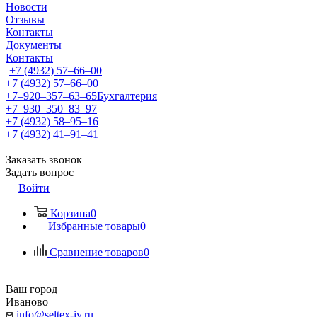
Новости
Отзывы
Контакты
Документы
Контакты
+7 (4932) 57‒66‒00
+7 (4932) 57‒66‒00
+7‒920‒357‒63‒65
Бухгалтерия
+7‒930‒350‒83‒97
+7 (4932) 58‒95‒16
+7 (4932) 41‒91‒41
Заказать звонок
Задать вопрос
Войти
Корзина
0
Избранные товары
0
Сравнение товаров
0
Ваш город
Иваново
info@seltex-iv.ru