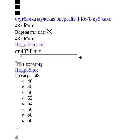
Футболка мужская оверсайз ФК678 куб хаки
487
₽
/шт
Варианты цен
487
₽
/шт
Подробности
от
487 ₽
/шт
В корзину
Подробнее
Размер
—
48
46
48
50
52
54
56
58
60