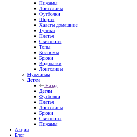
Пижамы
Лонгсливы
Футболки
Шорты
Халаты домашние
Туники
Платья
Свитшоты
Топы
Костюмы
Брюки
Водолазки
Лонгсливы
Мужчинам
Детям
Назад
Детям
Футболки
Платья
Лонгсливы
Брюки
Свитшоты
Пижамы
Акции
Блог