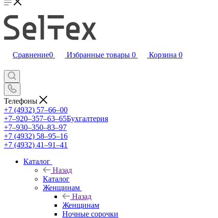
Сравнение
0
Избранные товары
0
Корзина
0
Телефоны
+7 (4932) 57‒66‒00
+7‒920‒357‒63‒65
Бухгалтерия
+7‒930‒350‒83‒97
+7 (4932) 58‒95‒16
+7 (4932) 41‒91‒41
Каталог
Назад
Каталог
Женщинам
Назад
Женщинам
Ночные сорочки