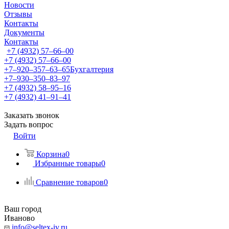
Новости
Отзывы
Контакты
Документы
Контакты
+7 (4932) 57‒66‒00
+7 (4932) 57‒66‒00
+7‒920‒357‒63‒65
Бухгалтерия
+7‒930‒350‒83‒97
+7 (4932) 58‒95‒16
+7 (4932) 41‒91‒41
Заказать звонок
Задать вопрос
Войти
Корзина
0
Избранные товары
0
Сравнение товаров
0
Ваш город
Иваново
info@seltex-iv.ru