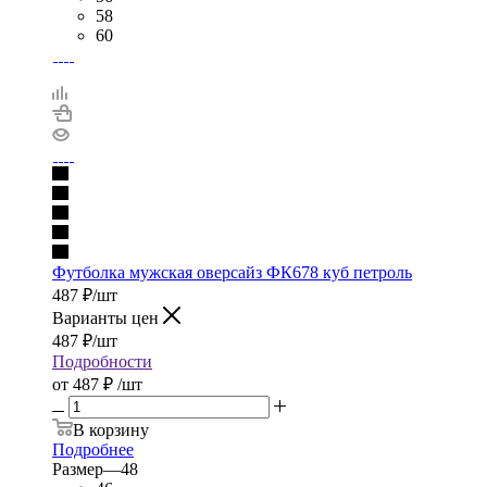
58
60
Футболка мужская оверсайз ФК678 куб петроль
487
₽
/шт
Варианты цен
487
₽
/шт
Подробности
от
487 ₽
/шт
В корзину
Подробнее
Размер
—
48