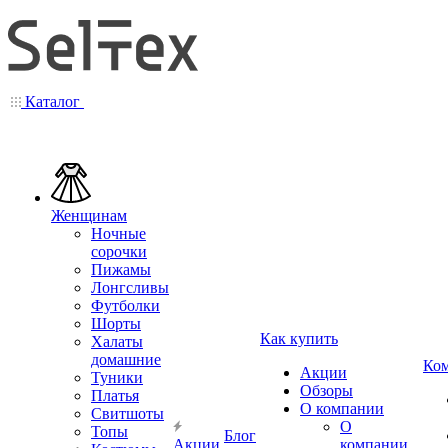
Каталог
Женщинам
Ночные
сорочки
Пижамы
Лонгсливы
Футболки
Шорты
Как купить
Халаты
домашние
Ко
Акции
Туники
Обзоры
Платья
О компании
Свитшоты
О
Топы
Блог
Акции
компании