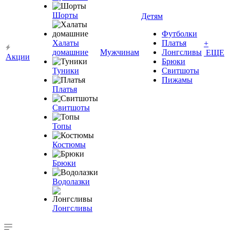
Шорты
Детям
Футболки
Халаты
Платья
+
домашние
Мужчинам
Лонгсливы
ЕЩЕ
Акции
Брюки
Туники
Свитшоты
Пижамы
Платья
Свитшоты
Топы
Костюмы
Брюки
Водолазки
Лонгсливы