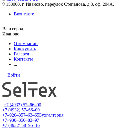
153000, г. Иваново, переулок Степанова, д.3, оф. 204А.
Вконтакте
Ваш город
Иваново
О компании
Как купить
Галерея
Контакты
...
Войти
+7 (4932) 57‒66‒00
+7 (4932) 57‒66‒00
+7‒920‒357‒63‒65
Бухгалтерия
+7‒930‒350‒83‒97
+7 (4932) 58‒95‒16