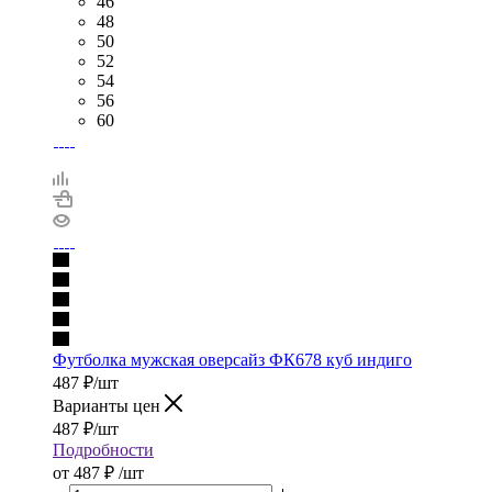
46
48
50
52
54
56
60
Футболка мужская оверсайз ФК678 куб индиго
487
₽
/шт
Варианты цен
487
₽
/шт
Подробности
от
487 ₽
/шт