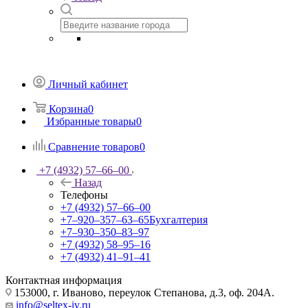
Личный кабинет
Корзина
0
Избранные товары
0
Сравнение товаров
0
+7 (4932) 57‒66‒00
Назад
Телефоны
+7 (4932) 57‒66‒00
+7‒920‒357‒63‒65
Бухгалтерия
+7‒930‒350‒83‒97
+7 (4932) 58‒95‒16
+7 (4932) 41‒91‒41
Контактная информация
153000, г. Иваново, переулок Степанова, д.3, оф. 204А.
info@seltex-iv.ru