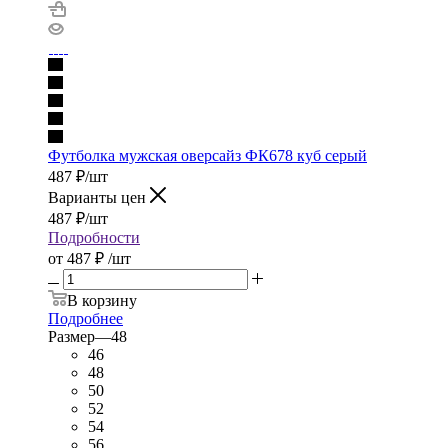
Футболка мужская оверсайз ФК678 куб серый
487
₽
/шт
Варианты цен
487
₽
/шт
Подробности
от
487 ₽
/шт
В корзину
Подробнее
Размер
—
48
46
48
50
52
54
56